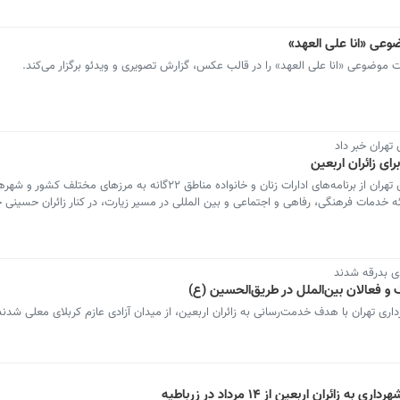
وعی «انا علی العهد»
ت موضوعی «انا علی العهد» را در قالب عکس، گزارش تصویری و ویدئو برگزار می‌کند.
هران خبر داد
ای زائران اربعین
رییس کمیته زنان ستاد اربعین حسینی شهرداری تهران از برنامه‎‌های ادارات زنان و خانواده مناطق ۲۲گانه به
رائه خدمات فرهنگی، رفاهی و اجتماعی و بین المللی در مسیر زیارت، در کنار زائران حسینی
دی بدرقه شدند
و فعالان بین‌الملل در طریق‌الحسین (ع)
رداری تهران با هدف خدمت‌رسانی به زائران اربعین، از میدان آزادی عازم کربلای معلی شدند
ان اربعین از ۱۴ مرداد در زرباطیه