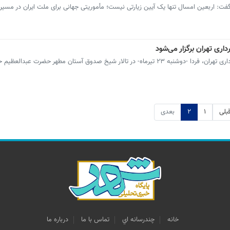
فت: اربعین امسال تنها یک آیین زیارتی نیست؛ مأموریتی جهانی برای ملت ایران در مسیر
ری تهران برگزار می‌شود
آیین آغاز فعالیت‌های ستاد اربعین حسینی شهرداری تهران، فردا -دوشنبه ۲۳ تیرماه- در تالار شیخ صدوق آستان مطهر حضرت 
بلی
۱
۲
بعدی
خانه
چندرسانه اي
تماس با ما
درباره ما