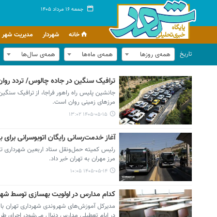
جمعه ۱۶ مرداد ۱۴۰۵
خانه
شهردار
مدیریت شهر
تاریخ
همه‌ی روزها
همه‌ی ماه‌ها
همه‌ی سال‌ها
ترافیک سنگین در جاده چالوس/ تردد روان
جانشین پلیس راه راهور فراجا، از ترافیک سنگی
مرزهای زمینی روان است.
۱۴۰۵-۰۵-۱۵ ۱۳:۰۲
آغاز خدمت‌رسانی رایگان اتوبوسرانی برای با
رئیس کمیته حمل‌ونقل ستاد اربعین شهرداری تهرا
مرز مهران به تهران خبر داد.
۱۴۰۵-۰۵-۱۴ ۱۰:۰۵
کدام مدارس در اولویت بهسازی توسط شهردار
مدیرکل آموزش‌های شهروندی شهرداری تهران با اش
در ایام تعطیلی مدارس دنبال می‌شود، اجرای ط