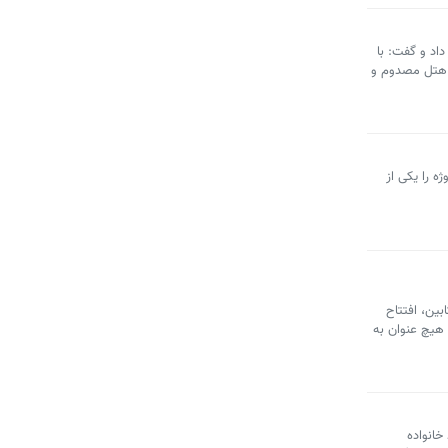
بزرگراه شهید چمران خبر داد و گفت: با
نل هتل مصدوم و
ه را یکی از
بین، افتتاح
 هیچ عنوان به
د خانواده