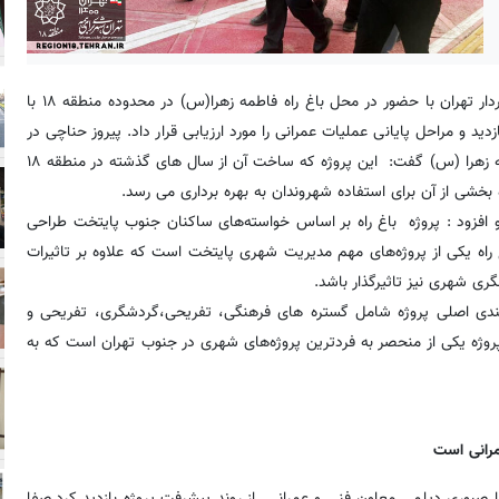
به گزارش شهر، عصر روز یکشنبه سوم مردادماه ۱۴۰۰ پیروز حناچی شهردار تهران با حضور در محل باغ راه فاطمه زهرا(س) در محدوده منطقه ۱۸ با
 و مراحل پایانی عملیات عمرانی را مورد ارزیابی قرار داد. پیروز حناچی در
حاشیه این بازدید در تشریح لزوم انجام پروژه بزرگ باغ راه حضرت فاطمه زهرا (س) گفت: این پروژه که ساخت آن از سال های گذشته در منطقه ۱۸
بخشی از آن برای استفاده شهروندان به بهره برداری می رسد.
و افزود : پروژه باغ راه بر اساس خواسته‌های ساکنان جنوب پایتخت طراحی
 یکی از پروژه‌های مهم مدیریت شهری پایتخت است که علاوه بر تاثیرات
ری شهری نیز تاثیرگذار باشد.
 بندی اصلی پروژه شامل گستره های فرهنگی، تفریحی،گردشگری، تفریحی و
ضای سبز و فضای باز در مناطق ۱۸ و ۱۷ است. این پروژه یکی از منحصر به فردترین پروژه‌های شهری در جنوب تهران است که به
مرانی است
ا صبوری دیلمی معاون فنی و عمرانی از روند پیشرفت پروژه بازدید کرد.صفا