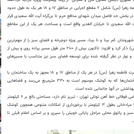
صبوری دیلمی، با بیان اینکه فاز نخست پروژه احداث باغ راه حضرت فاطمه زهرا (س) شامل ۲ مقطع اجرایی در مناطق ۱۷ و ۱۸ هر یک به طول حدود
کیلومتر است، افزود: در حالی که مقطع اجرایی موجود در منطقه ۱۷ در بخش حد فاصل میدان شهدای مدافع حرم تا بزرگراه آیت الله سعیدی قرار
در بخش حدفاصل بزرگراه آیت الله سعیدی تا خیابان الغدیر واقع است و مساحت هر یک از این مقاطع
وندان کم بینا و نا بینا، مسیر ویژه دوچرخه و فضای سبز را از مهم‌ترین
فضاهای شهری در حال اجرا در فاز نخست باغ راه حضرت فاطمه زهرا (س) ذکر کرد و افزود: تاکنون بیش از ۲۱۰۰ متر طول مسیر پیاده روی و بیش از
آمده و نوار در نظر گرفته شده برای توسعه فضای سبز نیز متناسب با مسیرهای
معاون فنی و عمرانی شهرداری تهران، با بیان اینکه فاز یک باغ راه حضرت فاطمه زهرا (س) در هر یک از مناطق ۱۷ و ۱۸ مجهز به یک ساختمان با
کاربری‌های خدماتی خواهد بود، یادآور شد: مساحت هریک از این ساختمان‌ها که به کوشک موسوم است به ۳۳۰ مترمربع می‌رسد و فضاهایی
داشتی در آنها جانمایی شده است.
برپایه این گزارش، از مجموع مسیر ۹ کیلومتری این پروژه که واقع در اراضی فوقانی خط آهن تونلی تهران - تبریز نام دارد، مساحتی بالغ بر ۶ کیلومتر
در منطقه ۱۸ واقع شده که در فاز نخست حدفاصل خیابان‌های وحید تا مرادخانی بطول ۳ کیلومتر با برخورداری از امکانات متنوعی همچون کوشک
سبز و پاتوق محلی مراحل پایانی خویش را سپری و بر اساس اعلام قبلی تا
.