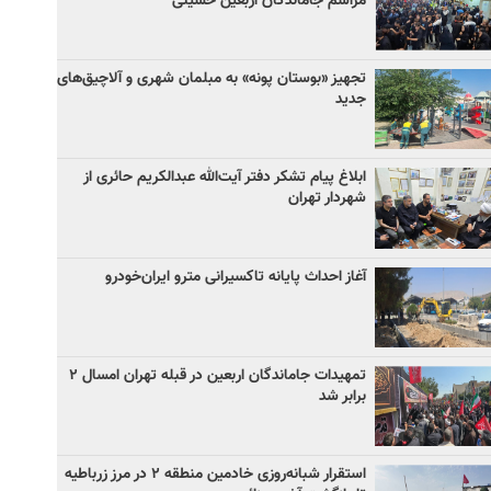
مراسم جاماندگان اربعین حسینی
تجهیز «بوستان پونه» به مبلمان شهری و آلاچیق‌های
جدید
ابلاغ پیام تشکر دفتر آیت‌الله عبدالکریم حائری از
شهردار تهران
آغاز احداث پایانه تاکسیرانی مترو ایران‌خودرو
تمهیدات جاماندگان اربعین در قبله تهران امسال ۲
برابر شد
استقرار شبانه‌روزی خادمین منطقه ۲ در مرز زرباطیه