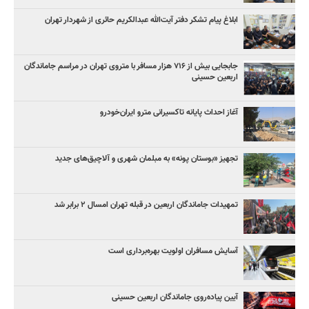
ابلاغ پیام تشکر دفتر آیت‌الله عبدالکریم حائری از شهردار تهران
جابجایی بیش از ۷۱۶ هزار مسافر با متروی تهران در مراسم جاماندگان
اربعین حسینی
آغاز احداث پایانه تاکسیرانی مترو ایران‌خودرو
تجهیز «بوستان پونه» به مبلمان شهری و آلاچیق‌های جدید
تمهیدات جاماندگان اربعین در قبله تهران امسال ۲ برابر شد
آسایش مسافران اولویت بهره‌برداری است
آیین پیاده‌روی جاماندگان اربعین حسینی