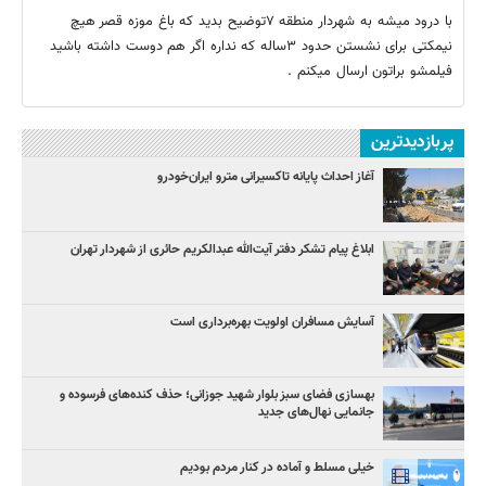
با درود میشه به شهردار منطقه ۷توضیح بدید که باغ موزه قصر هیچ
نیمکتی برای نشستن حدود ۳ساله که نداره اگر هم دوست داشته باشید
فیلمشو براتون ارسال میکنم .
پربازدیدترین
آغاز احداث پایانه تاکسیرانی مترو ایران‌خودرو
ابلاغ پیام تشکر دفتر آیت‌الله عبدالکریم حائری از شهردار تهران
آسایش مسافران اولویت بهره‌برداری است
بهسازی فضای سبز بلوار شهید جوزانی؛ حذف کنده‌های فرسوده و
جانمایی نهال‌های جدید
خیلی مسلط و آماده در کنار مردم بودیم