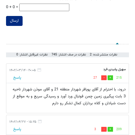
0 + 0 =
ارسال
نظرات
نظرات منتشر شده: 2
نظرات در صف انتشار: 745
نظرات غیرقابل انتشار: 0
سهیل رشیدی فرد
۲۰:۰۵ - ۱۴۰۲/۰۳/۱۴
پاسخ
27
215
درود، با احترام از آقای پویافر شهردار منطقه 21 و آقای موذن شهردار ناحیه
3 بابت پیگیری زمین چمن فوتبال ورد آورد و رسیدگی سریع و به موقع از
دست شیادان و کلاه برداران کمال تشکر رو دارم
۱۵:۲۵ - ۱۴۰۲/۰۴/۲۷
پاسخ
3
209