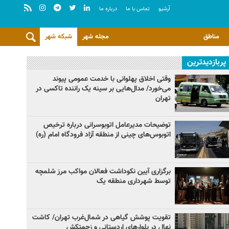
آرشيو
تماس با ما
درباره ما
مناطق
مجله شهر
شبکه شهر
پربازدیدترین
وقتی اخلاق پهلوانی با خدمت عمومی پیوند
می‌خورد/ مدال‌هایی بر سینه یک راننده تاکسی در
تهران
توضیحات مدیرعامل اتوبوسرانی درباره ترخیص
اتوبوس‌های چینی از منطقه آزاد فرودگاه امام (ره)
برگزاری آیین نکوداشت فعالان مواکب مرز شلمچه
توسط شهرداری منطقه یک
تقویت پوشش گیاهی در شمال‌غرب تهران/ کاشت
نهال در بلوارهای اردستانی و زحمتکش