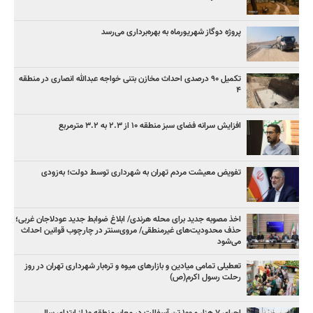
پروژه دوگاز شهریورماه به بهره‌برداری می‌رسد
تکمیل ۹۰ درصدی احداث مخازن بتنی خواجه عبدالله انصاری در منطقه
۴
افزایش سرانه فضای سبز منطقه ۱۰ از ۲.۳ به ۳.۲ مترمربع
تفویض معیشت مردم تهران به شهرداری توسط دولت؛ به‌زودی
اخذ مصوبه جدید برای محله هرندی/ ابلاغ ضوابط جدید عودلاجان غربی؛
حذف محدودیت‌های غیرمنطقی/ مروی‌سنتر در چارچوب قوانین احداث
می‌شود
تعطیلی تمامی میادین و بازارهای میوه و تره‌بار شهرداری تهران در روز
رحلت رسول اکرم(ص)