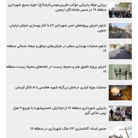
برپایی غرفه پذیرایی موکب علی‌بن‌موسی‌الرضا(ع) حوزه بسیج شهرداری
منطقه ۱۹ در مسیر جاماندگان اربعین
تداوم اجرای پروژه‌های «من شهردارم ۴» با آغاز بهسازی خیابان نیایش
جنوبی
تداوم عملیات بهسازی معابر در خیابان‌های میثاق و میعاد شمالی منطقه
۱۹
اجرای پروژه تلفیق هنر و محیط زیست در خانه‌های محیط زیست منطقه
۱۹
عملیات ویژه آبیاری درختان بزرگراه شهید هاشمی با ۵ تانکر آبرسان
پذیرایی شهرداری منطقه ۱۹ از عزاداران «محرم‌شهر» با توزیع ۹ هزار
پرس غذای گرم
صدور اسناد کاداستری ۷۳ ملک شهرداری در منطقه ۱۹