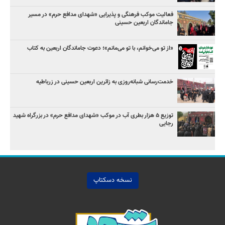
فعالیت موکب فرهنگی و پذیرایی «شهدای مدافع حرم» در مسیر
جاماندگان اربعین حسینی
«از تو می‌خوانم، با تو می‌مانم»؛ دعوت جاماندگان اربعین به کتاب
خدمت‌رسانی شبانه‌روزی به زائرین اربعین حسینی در زرباطیه
توزیع ۵ هزار بطری آب در موکب «شهدای مدافع حرم» در بزرگراه شهید
رجایی
نسخه دسکتاپ