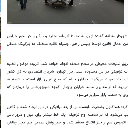
به گزارش شهر به نقل از روابط عمومی شهرداری منطقه ۱۲، امیر یزدی، شهردار منطقه گفت: از روز شنبه، ۶ آذرماه، تخلیه و بارگیری در محور خیابان
ورت مشاهده، ضمن اعمال قانون توسط پلیس راهور، وسیله نقلیه متخلف به پارکینگ منتقل
طلب که اطلاع‌رسانی دراین‌باره از امروز، ۲ آذرماه از طریق تبلیغات محیطی در سطح منطقه انجام خواهد شد، افزود: موضوع تخلیه
لات ترافیکی در این محدوده است. بازار تهران، شریان اقتصادی به کل کشور
 بالا صورت می‌گیرد. خیابان خیام که ضلع غربی بازار است، با توجه به
ار به شمار می‌رود که از معابری مانند خیابان پاچنار، کوچه منوچهرخانی‌ یا دروازه‌نو که
ری به سمت بازار سرازیر می‌شود.
رد: هم‌اکنون وضعیت نابه‌سامانی از بعد ترافیکی در بازار ایجاد شده و گاهی
سبب می‌شود که در ساعت اوج ترافیک، یک خط بیشتر برای عبور و مرور باقی
ه اتوبوس هم از حیز انتفاع ساقط شود و حمل‌ونقل عمومی هم دچار چالش