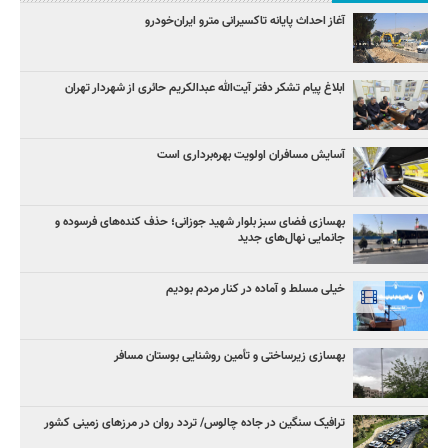
آغاز احداث پایانه تاکسیرانی مترو ایران‌خودرو
ابلاغ پیام تشکر دفتر آیت‌الله عبدالکریم حائری از شهردار تهران
آسایش مسافران اولویت بهره‌برداری است
بهسازی فضای سبز بلوار شهید جوزانی؛ حذف کنده‌های فرسوده و
جانمایی نهال‌های جدید
خیلی مسلط و آماده در کنار مردم بودیم
بهسازی زیرساختی و تأمین روشنایی بوستان مسافر
ترافیک سنگین در جاده چالوس/ تردد روان در مرزهای زمینی کشور