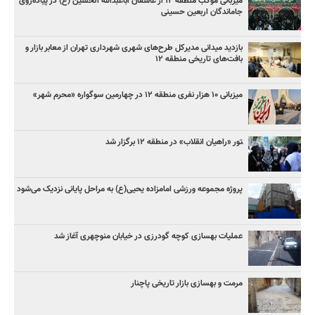
میزبانی موکب منطقه ۱۲ از عاشقان اباعبدالله الحسین (ع) در پیاده‌روی
جاماندگان اربعین حسینی
بازدید میدانی مدیرکل طرح‌های شهری شهرداری تهران از معابر بازار و
بافت‌های تاریخی منطقه ۱۲
میزبانی ۱۰ هزار نفری منطقه ۱۲ در چهارمین سوگواره «محرم شهر»
‍تور «راهیان انقلاب» در منطقه ۱۲ برگزار شد
پروژه مجموعه ورزشی امامزاده یحیی(ع) به مراحل پایانی نزدیک می‌شود
عملیات بهسازی کوچه گودرزی در خیابان منوچهری آغاز شد
مرمت و بهسازی بازار تاریخی پاچنار