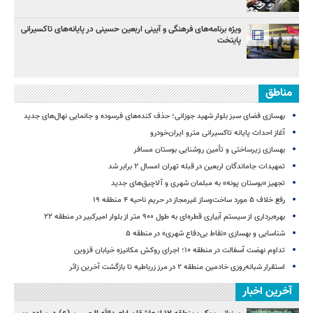
ویژه برنامه‌های فرهنگی و آیینی اربعین حسینی در پایانه‌های تاکسیرانی
پایتخت
مناطق
بهسازی فضای سبز بلوار شهید جوزانی؛ حذف کنده‌های فرسوده و جانمایی نهال‌های جدید
آغاز احداث پایانه تاکسیرانی مترو ایران‌خودرو
بهسازی زیرساختی و تأمین روشنایی بوستان مسافر
تمهیدات جاماندگان اربعین در قبله تهران امسال ۲ برابر شد
تجهیز «بوستان پونه» به مبلمان شهری و آلاچیق‌های جدید
رفع خلاف ۵ مورد ساخت‌وساز غیرمجاز در حریم ناحیه ۴ منطقه ۱۹
بهره‌برداری از سیستم آبیاری قطره‌ای به طول ۹۰۰ متر از بلوار امیرکبیر در منطقه ۲۲
شناسایی و بهسازی «نقاط بی‌دفاع شهری» در منطقه ۵
تداوم نهضت آسفالت در منطقه ۱۰؛ اجرای روکش مکانیزه خیابان قزوین
استقرار شبانه‌روزی خادمین منطقه ۲ در مرز زرباطیه تا بازگشت آخرین زائر
آخرین اخبار