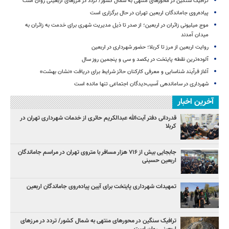
ترافیک سنگین در محورهای منتهی به شمال کشور/ تردد در مرزهای اربعینی روان است
پیاده‌روی جاماندگان اربعین تهران در حال برگزاری است
موج میلیونی زائران در اربعین؛ از صدر تا ذیل مدیریت شهری برای خدمت به زائران به
میدان آمدند
روایت اربعین از مرز تا کربلا؛ حضور شهرداری در اربعین
آلوده‌ترین نقطه پایتخت در یکصد و سی‌ و پنجمین روز سال
آغاز فرآیند شناسایی و معرفی کارکنان حائز شرایط برای دریافت «نشان بهشت»
شهرداری در ساماندهی آسیب‌دیدگان اجتماعی تنها مانده است
آخرین اخبار
قدردانی دفتر آیت‌الله عبدالکریم حائری از خدمات شهرداری تهران در
کربلا
جابجایی بیش از ۷۱۶ هزار مسافر با متروی تهران در مراسم جاماندگان
اربعین حسینی
تمهیدات شهرداری پایتخت برای آیین پیاده‌روی جاماندگان اربعین
ترافیک سنگین در محورهای منتهی به شمال کشور/ تردد در مرزهای