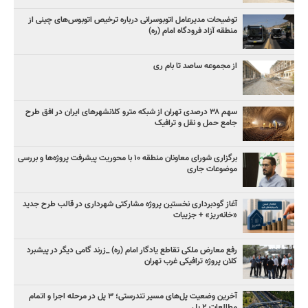
توضیحات مدیرعامل اتوبوسرانی درباره ترخیص اتوبوس‌های چینی از
منطقه آزاد فرودگاه امام (ره)
از مجموعه ساصد تا بام ری
سهم ۳۸ درصدی تهران از شبکه مترو کلانشهرهای ایران در افق طرح
جامع حمل و نقل و ترافیک
برگزاری شورای معاونان منطقه ۱۰ با محوریت پیشرفت پروژه‌ها و بررسی
موضوعات جاری
آغاز گودبرداری نخستین پروژه مشارکتی شهرداری در قالب طرح جدید
«خانه‌ریز» + جزییات
رفع معارض ملکی تقاطع یادگار امام (ره) _زرند گامی دیگر در پیشبرد
کلان پروژه‌ ترافیکی غرب تهران
آخرین وضعیت پل‌های مسیر تندرستی؛ ۳ پل در مرحله اجرا و اتمام
مطالعات ۲ پل