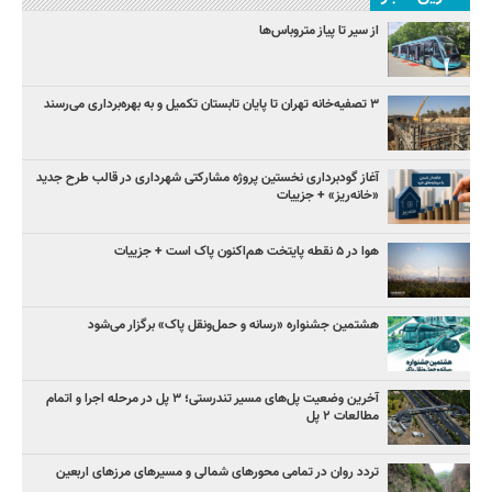
از سیر تا پیاز متروباس‌ها
۳ ﺗﺼﻔﻴﻪ‌ﺧﺎﻧﻪ‌ تهران تا پایان تابستان تکمیل و به بهره‌برداری می‌رسند
آغاز گودبرداری نخستین پروژه مشارکتی شهرداری در قالب طرح جدید
«خانه‌ریز» + جزییات
هوا در ۵ نقطه پایتخت هم‌اکنون پاک است + جزییات
هشتمین جشنواره «رسانه و حمل‌ونقل پاک» برگزار می‌شود
آخرین وضعیت پل‌های مسیر تندرستی؛ ۳ پل در مرحله اجرا و اتمام
مطالعات ۲ پل
تردد روان در تمامی محورهای شمالی و مسیرهای مرزهای اربعین