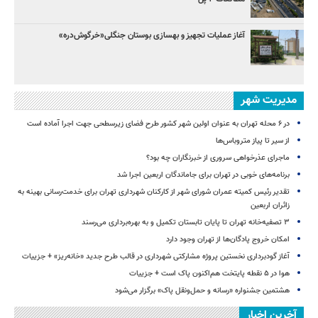
آغاز عملیات تجهیز و بهسازی بوستان جنگلی«خرگوش‌دره»
مدیریت شهر
در ۶ محله تهران به عنوان اولین شهر کشور طرح فضای زیرسطحی جهت اجرا آماده است
از سیر تا پیاز متروباس‌ها
ماجرای عذرخواهی سروری از خبرنگاران چه بود؟
برنامه‌های خوبی در تهران برای جاماندگان اربعین اجرا شد
تقدیر رئیس کمیته عمران شورای شهر از کارکنان شهرداری تهران برای خدمت‌رسانی بهینه به
زائران اربعین
۳ ﺗﺼﻔﻴﻪ‌ﺧﺎﻧﻪ‌ تهران تا پایان تابستان تکمیل و به بهره‌برداری می‌رسند
امکان خروج پادگان‌ها از تهران وجود دارد
آغاز گودبرداری نخستین پروژه مشارکتی شهرداری در قالب طرح جدید «خانه‌ریز» + جزییات
هوا در ۵ نقطه پایتخت هم‌اکنون پاک است + جزییات
هشتمین جشنواره «رسانه و حمل‌ونقل پاک» برگزار می‌شود
آخرین اخبار