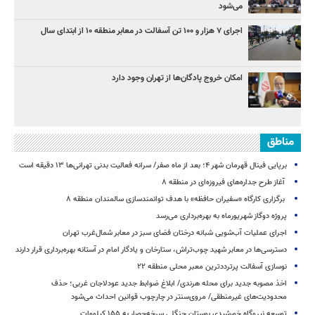
می‌شود
اجرای ۷ هزار و ۱۰۰ تن آسفالت در معابر منطقه ۱۰ از ابتدای سال
امکان خروج پادگان‌ها از تهران وجود دارد
مناطق
برپایی فینال قهرمان شهر ۴؛ بعد از ماه صفر/ سرانه فعالیت بدنی تهرانی‌ها ۱۳ دقیقه است
آغاز طرح جداره‌های فیروزه‌ای در منطقه ۸
برگزاری کارگاه «سفیران حافظه» با هدف توانمندسازی سالمندان منطقه ۸
پروژه دوگاز شهریورماه به بهره‌برداری می‌رسد
اجرای عملیات آب‌شویی شبانه درختان فضای سبز در معابر شمال‌غرب تهران
دسترسی‌ها در معابر شهید چوب‌تراش، ستارخان و یادگار امام در آستانه بهره‌برداری قرار دارند
نوسازی آسفالت پرترددترین معبر محلی منطقه ۲۲
اخذ مصوبه جدید برای محله هرندی/ ابلاغ ضوابط جدید عودلاجان غربی؛ حذف
محدودیت‌های غیرمنطقی/ مروی‌سنتر در چارچوب قوانین احداث می‌شود
توسعه نیروگاه خورشیدی بوستان جنگلی سرخه‌حصار به ۱۵۵ کیلووات