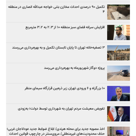
تکمیل ۹۰ درصدی احداث مخازن بتنی خواجه عبدالله انصاری در منطقه
۴
افزایش سرانه فضای سبز منطقه ۱۰ از ۲.۳ به ۳.۲ مترمربع
۳ ﺗﺼﻔﻴﻪ‌ﺧﺎﻧﻪ‌ تهران تا پایان تابستان تکمیل و به بهره‌برداری می‌رسند
پروژه دوگاز شهریورماه به بهره‌برداری می‌رسد
۱۰ بزرگراه و ۶ ورودی تهران زیر ذره‌بین قرارگاه سیمای منظر
تفویض معیشت مردم تهران به شهرداری توسط دولت؛ به‌زودی
اخذ مصوبه جدید برای محله هرندی/ ابلاغ ضوابط جدید عودلاجان غربی؛
حذف محدودیت‌های غیرمنطقی/ مروی‌سنتر در چارچوب قوانین احداث