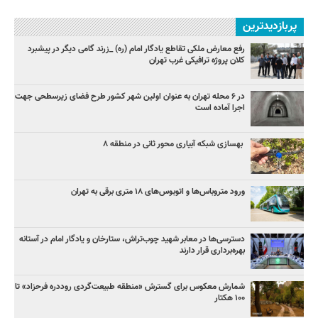
پربازدیدترین
رفع معارض ملکی تقاطع یادگار امام (ره) _زرند گامی دیگر در پیشبرد
کلان پروژه‌ ترافیکی غرب تهران
در ۶ محله تهران به عنوان اولین شهر کشور طرح فضای زیرسطحی جهت
اجرا آماده است
بهسازی شبکه آبیاری محور ثانی در منطقه ۸
ورود متروباس‌ها و اتوبوس‌های ۱۸ متری برقی به تهران
دسترسی‌ها در معابر شهید چوب‌تراش، ستارخان و یادگار امام در آستانه
بهره‌برداری قرار دارند
شمارش معکوس برای گسترش «منطقه طبیعت‌گردی روددره فرحزاد» تا
۱۰۰ هکتار