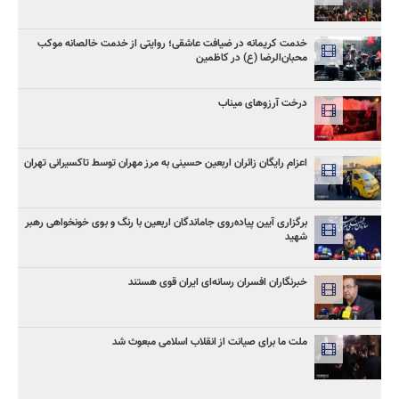
خدمت کریمانه در ضیافت عاشقی؛ روایتی از خدمت خالصانه موکب
محبان‌الرضا (ع) در کاظمین
درخت آرزوهای میناب
اعزام رایگان زائران اربعین حسینی به مرز مهران توسط تاکسیرانی تهران
برگزاری آیین پیاده‌روی جاماندگان اربعین با رنگ و بوی خونخواهی رهبر
شهید
خبرنگاران افسران رسانه‌ای ایران قوی هستند
ملت ما برای صیانت از انقلاب اسلامی مبعوث شد