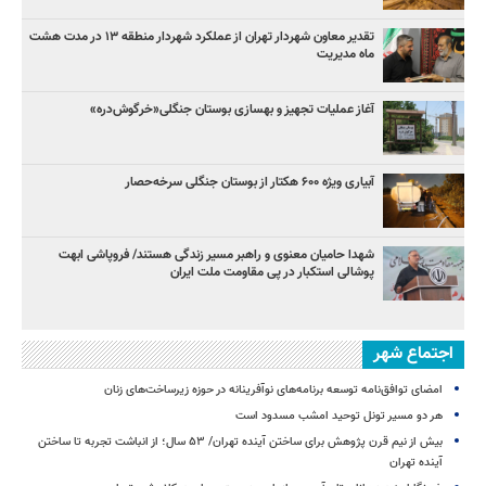
تقدیر معاون شهردار تهران از عملکرد شهردار منطقه ۱۳ در مدت هشت
ماه مدیریت
آغاز عملیات تجهیز و بهسازی بوستان جنگلی«خرگوش‌دره»
آبیاری ویژه ۶۰۰ هکتار از بوستان جنگلی سرخه‌حصار
شهدا حامیان معنوی و راهبر مسیر زندگی هستند/ فروپاشی ابهت
پوشالی استکبار در پی مقاومت ملت ایران
اجتماع شهر
امضای توافق‌نامه توسعه برنامه‌های نوآفرینانه در حوزه زیرساخت‏‌های زنان
هر دو مسیر تونل توحید امشب مسدود است
بیش از نیم قرن پژوهش برای ساختن آینده تهران/ ۵۳ سال؛ از انباشت تجربه تا ساختن
آینده تهران