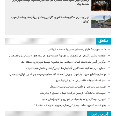
منطقه یک
اجرای طرح مکانیزه شستشوی گاردریل‌ها در بزرگراه‌های شمال‌غرب
تهران
مناطق
شستشوی ۸۰ تابلو راهنمای مسیر با استفاده از بالابر
تقویت پوشش گیاهی در شمال‌غرب تهران/ کاشت نهال در بلوارهای اردستانی و زحمتکش
برگزاری آیین نکوداشت فعالان مواکب مرز شلمچه توسط شهرداری منطقه یک
اجرای طرح مکانیزه شستشوی گاردریل‌ها در بزرگراه‌های شمال‌غرب تهران
بهسازی فضای سبز بلوار شهید جوزانی؛ حذف کنده‌های فرسوده و جانمایی نهال‌های جدید
آغاز احداث پایانه تاکسیرانی مترو ایران‌خودرو
بهسازی زیرساختی و تأمین روشنایی بوستان مسافر
تمهیدات جاماندگان اربعین در قبله تهران امسال ۲ برابر شد
تجهیز «بوستان پونه» به مبلمان شهری و آلاچیق‌های جدید
رفع خلاف ۵ مورد ساخت‌وساز غیرمجاز در حریم ناحیه ۴ منطقه ۱۹
آخرین اخبار