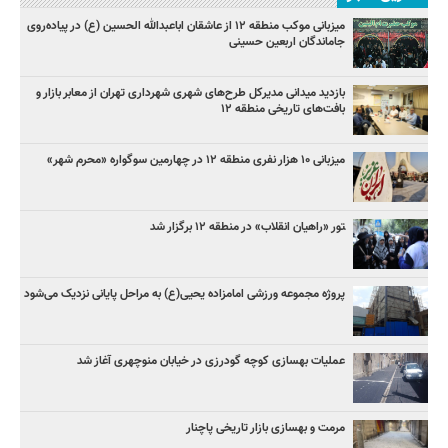
میزبانی موکب منطقه ۱۲ از عاشقان اباعبدالله الحسین (ع) در پیاده‌روی
جاماندگان اربعین حسینی
بازدید میدانی مدیرکل طرح‌های شهری شهرداری تهران از معابر بازار و
بافت‌های تاریخی منطقه ۱۲
میزبانی ۱۰ هزار نفری منطقه ۱۲ در چهارمین سوگواره «محرم شهر»
‍تور «راهیان انقلاب» در منطقه ۱۲ برگزار شد
پروژه مجموعه ورزشی امامزاده یحیی(ع) به مراحل پایانی نزدیک می‌شود
عملیات بهسازی کوچه گودرزی در خیابان منوچهری آغاز شد
مرمت و بهسازی بازار تاریخی پاچنار