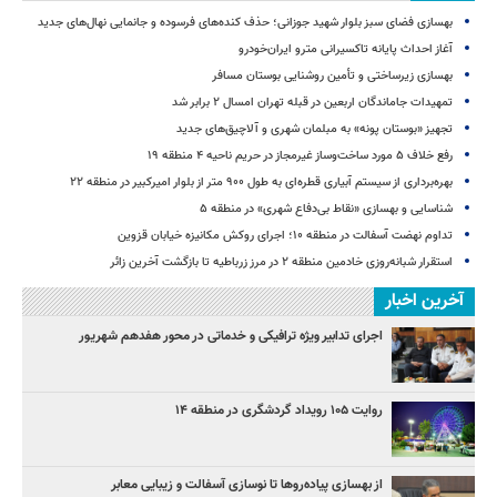
بهسازی فضای سبز بلوار شهید جوزانی؛ حذف کنده‌های فرسوده و جانمایی نهال‌های جدید
آغاز احداث پایانه تاکسیرانی مترو ایران‌خودرو
بهسازی زیرساختی و تأمین روشنایی بوستان مسافر
تمهیدات جاماندگان اربعین در قبله تهران امسال ۲ برابر شد
تجهیز «بوستان پونه» به مبلمان شهری و آلاچیق‌های جدید
رفع خلاف ۵ مورد ساخت‌وساز غیرمجاز در حریم ناحیه ۴ منطقه ۱۹
بهره‌برداری از سیستم آبیاری قطره‌ای به طول ۹۰۰ متر از بلوار امیرکبیر در منطقه ۲۲
شناسایی و بهسازی «نقاط بی‌دفاع شهری» در منطقه ۵
تداوم نهضت آسفالت در منطقه ۱۰؛ اجرای روکش مکانیزه خیابان قزوین
استقرار شبانه‌روزی خادمین منطقه ۲ در مرز زرباطیه تا بازگشت آخرین زائر
آخرین اخبار
اجرای تدابیر ویژه ترافیکی و خدماتی در محور هفدهم شهریور
روایت ۱۰۵ رویداد گردشگری در منطقه ۱۴
از بهسازی پیاده‌روها تا نوسازی آسفالت و زیبایی معابر