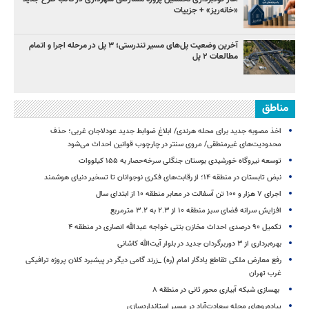
«خانه‌ریز» + جزییات
آخرین وضعیت پل‌های مسیر تندرستی؛ ۳ پل در مرحله اجرا و اتمام
مطالعات ۲ پل
مناطق
اخذ مصوبه جدید برای محله هرندی/ ابلاغ ضوابط جدید عودلاجان غربی؛ حذف
محدودیت‌های غیرمنطقی/ مروی سنتر در چارچوب قوانین احداث می‌شود
توسعه نیروگاه خورشیدی بوستان جنگلی سرخه‌حصار به ۱۵۵ کیلووات
نبض تابستان در منطقه ۱۴؛ از رقابت‌های فکری نوجوانان تا تسخیر دنیای هوشمند
اجرای ۷ هزار و ۱۰۰ تن آسفالت در معابر منطقه ۱۰ از ابتدای سال
افزایش سرانه فضای سبز منطقه ۱۰ از ۲.۳ به ۳.۲ مترمربع
تکمیل ۹۰ درصدی احداث مخازن بتنی خواجه عبدالله انصاری در منطقه ۴
بهره‌برداری از ۳ دوربرگردان جدید در بلوار آیت‌الله کاشانی
رفع معارض ملکی تقاطع یادگار امام (ره) _زرند گامی دیگر در پیشبرد کلان پروژه‌ ترافیکی
غرب تهران
بهسازی شبکه آبیاری محور ثانی در منطقه ۸
پیاده‌روهای محله سعادت‌آباد در مسیر استانداردسازی