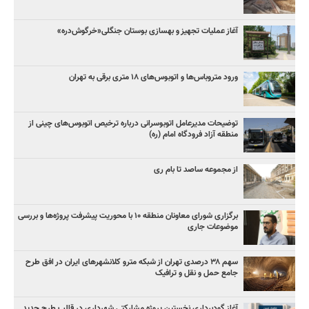
آغاز عملیات تجهیز و بهسازی بوستان جنگلی«خرگوش‌دره»
ورود متروباس‌ها و اتوبوس‌های ۱۸ متری برقی به تهران
توضیحات مدیرعامل اتوبوسرانی درباره ترخیص اتوبوس‌های چینی از
منطقه آزاد فرودگاه امام (ره)
از مجموعه ساصد تا بام ری
برگزاری شورای معاونان منطقه ۱۰ با محوریت پیشرفت پروژه‌ها و بررسی
موضوعات جاری
سهم ۳۸ درصدی تهران از شبکه مترو کلانشهرهای ایران در افق طرح
جامع حمل و نقل و ترافیک
آغاز گودبرداری نخستین پروژه مشارکتی شهرداری در قالب طرح جدید