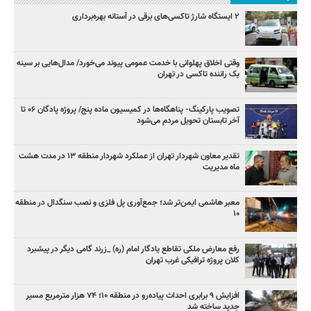
۲ ایستگاه شارژ تاکسی‌های برقی در آستانه بهره‌برداری
وقتی اخلاق پهلوانی با خدمت عمومی پیوند می‌خورد/ مدال‌هایی بر سینه
یک راننده تاکسی در تهران
تصویب پارکینگ- پناهگاه‌ها در کمیسیون ماده پنج/ پروژه پادگان ۰۶ تا
آخر تابستان تحویل مردم می‌شود
تقدیر معاون شهردار تهران از عملکرد شهردار منطقه ۱۳ در مدت هشت
ماه مدیریت
معبر هاشمی ایمن‌تر شد؛ جمع‌آوری پل فلزی و نصب سنگدال در منطقه
۱۰
رفع معارض ملکی تقاطع یادگار امام (ره) _زرند گامی دیگر در پیشبرد
کلان پروژه‌ ترافیکی غرب تهران
افزایش ۹ برابری احداث پیاده‌رو در منطقه ۱۰؛ ۷۴ هزار مترمربع مسیر
جدید ساخته شد