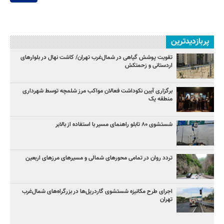
پربازدیدترین
تقویت پوشش گیاهی در شمال‌غرب تهران/ کاشت نهال در بلوارهای
اردستانی و زحمتکش
برگزاری آیین نکوداشت فعالان مواکب مرز شلمچه توسط شهرداری
منطقه یک
شستشوی ۸۰ تابلو راهنمای مسیر با استفاده از بالابر
تردد روان در تمامی محورهای شمالی و مسیرهای مرزهای اربعین
اجرای طرح مکانیزه شستشوی گاردریل‌ها در بزرگراه‌های شمال‌غرب
تهران