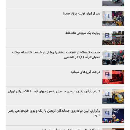
بعد از ایران نوبت عراق است!
روایت یک میزبانی عاشقانه
خدمت کریمانه در ضیافت عاشقی؛ روایتی از خدمت خالصانه موکب
محبان‌الرضا (ع) در کاظمین
درخت آرزوهای میناب
اعزام رایگان زائران اربعین حسینی به مرز مهران توسط تاکسیرانی تهران
برگزاری آیین پیاده‌روی جاماندگان اربعین با رنگ و بوی خونخواهی رهبر
شهید