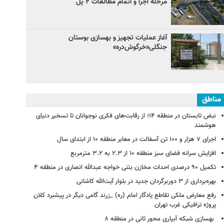
مرحله اجرا و اتمام مطالعات ۲ پل
آغاز عملیات تجهیز و بهسازی بوستان
جنگلی«خرگوش‌دره»
مناطق
نبض تابستان در منطقه ۱۴؛ از رقابت‌های فکری نوجوانان تا تسخیر دنیای
هوشمند
اجرای ۷ هزار و ۱۰۰ تن آسفالت در معابر منطقه ۱۰ از ابتدای سال
افزایش سرانه فضای سبز منطقه ۱۰ از ۲.۳ به ۳.۲ مترمربع
تکمیل ۹۰ درصدی احداث مخازن بتنی خواجه عبدالله انصاری در منطقه ۴
بهره‌برداری از ۳ دوربرگردان جدید در بلوار آیت‌الله کاشانی
رفع معارض ملکی تقاطع یادگار امام (ره) _زرند گامی دیگر در پیشبرد کلان
پروژه‌ ترافیکی غرب تهران
بهسازی شبکه آبیاری محور ثانی در منطقه ۸