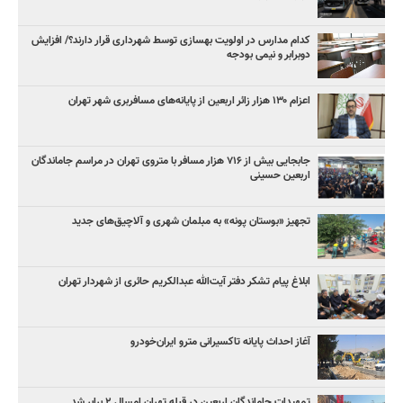
کدام مدارس در اولویت بهسازی توسط شهرداری قرار دارند؟/ افزایش
دوبرابر و نیمی بودجه
اعزام ۱۳۰ هزار زائر اربعین از پایانه‌های مسافربری شهر تهران
جابجایی بیش از ۷۱۶ هزار مسافر با متروی تهران در مراسم جاماندگان
اربعین حسینی
تجهیز «بوستان پونه» به مبلمان شهری و آلاچیق‌های جدید
ابلاغ پیام تشکر دفتر آیت‌الله عبدالکریم حائری از شهردار تهران
آغاز احداث پایانه تاکسیرانی مترو ایران‌خودرو
تمهیدات جاماندگان اربعین در قبله تهران امسال ۲ برابر شد