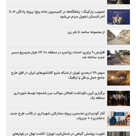
تصویب پارکینگ- پناهگاه‌ها در کمیسیون ماده پنج/ پروژه پادگان ۰۶ تا
آخر تابستان تحویل مردم می‌شود
از مجموعه ساصد تا بام ری
افزایش ۹ برابری احداث پیاده‌رو در منطقه ۱۰؛ ۷۴ هزار مترمربع مسیر
جدید ساخته شد
سهم ۳۸ درصدی تهران از شبکه مترو کلانشهرهای ایران در افق طرح
جامع حمل و نقل و ترافیک
برگزاری آیین نکوداشت فعالان مواکب مرز شلمچه توسط شهرداری
منطقه یک
آغاز گودبرداری نخستین پروژه مشارکتی شهرداری در قالب طرح جدید
«خانه‌ریز» + جزییات
تقویت پوشش گیاهی در شمال‌غرب تهران/ کاشت نهال در بلوارهای