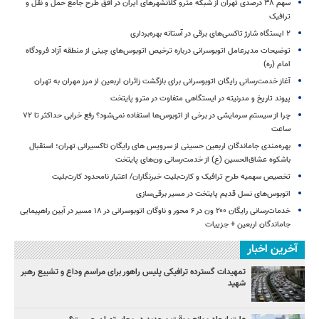
سهم ۳۸ درصدی تهران از شبکه مترو کلانشهرهای ایران در افق طرح جامع حمل و نقل و
ترافیک
۲ ایستگاه شارژ تاکسی‌های برقی در آستانه بهره‌برداری
توضیحات مدیرعامل اتوبوسرانی درباره ترخیص اتوبوس‌های چینی از منطقه آزاد فرودگاه
امام (ره)
آغاز خدمت‌رسانی رایگان اتوبوسرانی برای بازگشت زائران اربعین از مرز مهران به تهران
پیوند تاریخ و مدرنیته در ایستگاهی متفاوت در مترو پایتخت
چرا از سیستم سرمایشی در برخی از اتوبوس‌ها استفاده نمی‌شود؟ رفع خرابی حداکثر تا ۷۲
ساعت
بهره‌مندی جاماندگان اربعین حسینی از سرویس‌ های رایگان تاکسیرانی تهران؛ استقبال
باشکوه عشاق‌الحسین (ع) از خدمت‌رسانی ون‌های پایتخت
تخصیص سهمیه طرح ترافیک و کارت‌بلیت خبرنگاران/ اعتبار نامحدود کارت‌بلیت
اتوبوس‌های نسل قدیم پایتخت در مسیر برقی‌سازی
خدمات‌رسانی رایگان ۲۰۰ ون در ۶ محور و ناوگان اتوبوسرانی در ۱۸ مسیر در آیین راهپیمایی
جاماندگان اربعین + جزییات
آخرین اخبار
تمهیدات گسترده ترافیکی پلیس راهور برای مراسم وداع و تشییع رهبر
شهید