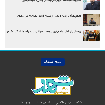
مدیریت هوشمند جریان ترافیک در چهارراه ولیعصر(عج)
اعزام رایگان زائران اربعین از میدان آزادی تهران به مرز مهران
رونمایی از کتابی با نیم‌قرن پژوهش جهانی درباره راهنمایان گردشگری
نسخه دسکتاپ
خانه
چندرسانه اي
تماس با ما
درباره ما