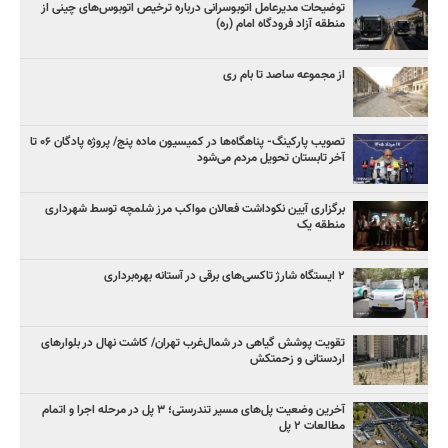
توضیحات مدیرعامل اتوبوسرانی درباره ترخیص اتوبوس‌های چینی از
منطقه آزاد فرودگاه امام (ره)
از مجموعه ساصد تا بام ری
تصویب پارکینگ- پناهگاه‌ها در کمیسیون ماده پنج/ پروژه پادگان ۰۶ تا
آخر تابستان تحویل مردم می‌شود
برگزاری آیین نکوداشت فعالان مواکب مرز شلمچه توسط شهرداری
منطقه یک
۲ ایستگاه شارژ تاکسی‌های برقی در آستانه بهره‌برداری
تقویت پوشش گیاهی در شمال‌غرب تهران/ کاشت نهال در بلوارهای
اردستانی و زحمتکش
آخرین وضعیت پل‌های مسیر تندرستی؛ ۳ پل در مرحله اجرا و اتمام
مطالعات ۲ پل