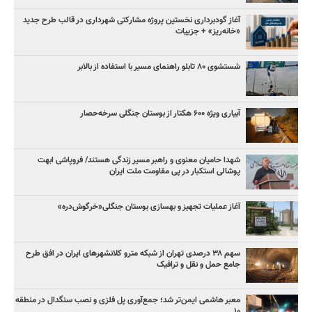
آغاز گودبرداری نخستین پروژه مشارکتی شهرداری در قالب طرح جدید
«خانه‌ریز» + جزییات
شستشوی ۸۰ تابلو راهنمای مسیر با استفاده از بالابر
آبیاری ویژه ۶۰۰ هکتار از بوستان جنگلی سرخه‌حصار
شهدا حامیان معنوی و راهبر مسیر زندگی هستند/ فروپاشی ابهت
پوشالی استکبار در پی مقاومت ملت ایران
آغاز عملیات تجهیز و بهسازی بوستان جنگلی«خرگوش‌دره»
سهم ۳۸ درصدی تهران از شبکه مترو کلانشهرهای ایران در افق طرح
جامع حمل و نقل و ترافیک
معبر هاشمی ایمن‌تر شد؛ جمع‌آوری پل فلزی و نصب سنگدال در منطقه
۱۰