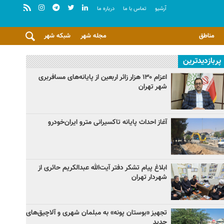
آرشيو
تماس با ما
درباره ما
مناطق
مجله شهر
شبکه شهر
پربازدیدترین
اعزام ۱۳۰ هزار زائر اربعین از پایانه‌های مسافربری
شهر تهران
آغاز احداث پایانه تاکسیرانی مترو ایران‌خودرو
ابلاغ پیام تشکر دفتر آیت‌الله عبدالکریم حائری از
شهردار تهران
تجهیز «بوستان پونه» به مبلمان شهری و آلاچیق‌های
جدید