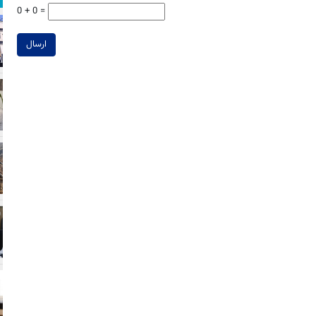
0 + 0 =
ارسال