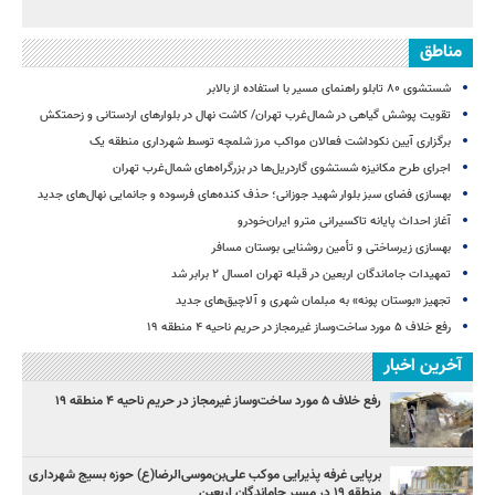
مناطق
شستشوی ۸۰ تابلو راهنمای مسیر با استفاده از بالابر
تقویت پوشش گیاهی در شمال‌غرب تهران/ کاشت نهال در بلوارهای اردستانی و زحمتکش
برگزاری آیین نکوداشت فعالان مواکب مرز شلمچه توسط شهرداری منطقه یک
اجرای طرح مکانیزه شستشوی گاردریل‌ها در بزرگراه‌های شمال‌غرب تهران
بهسازی فضای سبز بلوار شهید جوزانی؛ حذف کنده‌های فرسوده و جانمایی نهال‌های جدید
آغاز احداث پایانه تاکسیرانی مترو ایران‌خودرو
بهسازی زیرساختی و تأمین روشنایی بوستان مسافر
تمهیدات جاماندگان اربعین در قبله تهران امسال ۲ برابر شد
تجهیز «بوستان پونه» به مبلمان شهری و آلاچیق‌های جدید
رفع خلاف ۵ مورد ساخت‌وساز غیرمجاز در حریم ناحیه ۴ منطقه ۱۹
آخرین اخبار
رفع خلاف ۵ مورد ساخت‌وساز غیرمجاز در حریم ناحیه ۴ منطقه ۱۹
برپایی غرفه پذیرایی موکب علی‌بن‌موسی‌الرضا(ع) حوزه بسیج شهرداری
منطقه ۱۹ در مسیر جاماندگان اربعین