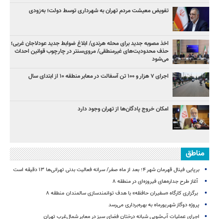
تفویض معیشت مردم تهران به شهرداری توسط دولت؛ به‌زودی
اخذ مصوبه جدید برای محله هرندی/ ابلاغ ضوابط جدید عودلاجان غربی؛
حذف محدودیت‌های غیرمنطقی/ مروی‌سنتر در چارچوب قوانین احداث
می‌شود
اجرای ۷ هزار و ۱۰۰ تن آسفالت در معابر منطقه ۱۰ از ابتدای سال
امکان خروج پادگان‌ها از تهران وجود دارد
مناطق
برپایی فینال قهرمان شهر ۴؛ بعد از ماه صفر/ سرانه فعالیت بدنی تهرانی‌ها ۱۳ دقیقه است
آغاز طرح جداره‌های فیروزه‌ای در منطقه ۸
برگزاری کارگاه «سفیران حافظه» با هدف توانمندسازی سالمندان منطقه ۸
پروژه دوگاز شهریورماه به بهره‌برداری می‌رسد
اجرای عملیات آب‌شویی شبانه درختان فضای سبز در معابر شمال‌غرب تهران