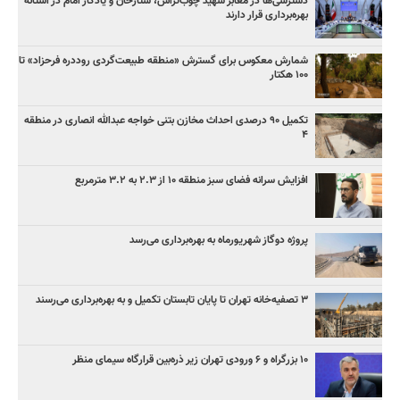
دسترسی‌ها در معابر شهید چوب‌تراش، ستارخان و یادگار امام در آستانه
بهره‌برداری قرار دارند
شمارش معکوس برای گسترش «منطقه طبیعت‌گردی روددره فرحزاد» تا
۱۰۰ هکتار
تکمیل ۹۰ درصدی احداث مخازن بتنی خواجه عبدالله انصاری در منطقه
۴
افزایش سرانه فضای سبز منطقه ۱۰ از ۲.۳ به ۳.۲ مترمربع
پروژه دوگاز شهریورماه به بهره‌برداری می‌رسد
۳ ﺗﺼﻔﻴﻪ‌ﺧﺎﻧﻪ‌ تهران تا پایان تابستان تکمیل و به بهره‌برداری می‌رسند
۱۰ بزرگراه و ۶ ورودی تهران زیر ذره‌بین قرارگاه سیمای منظر