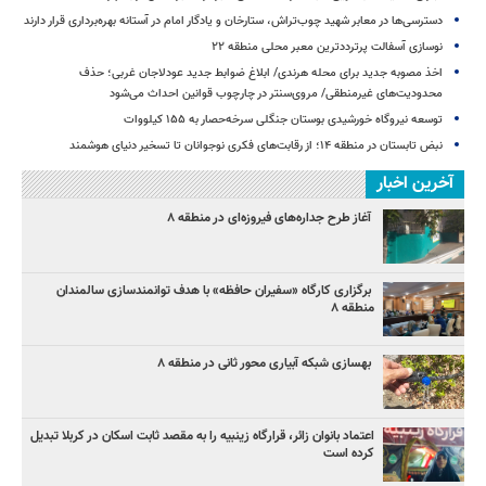
دسترسی‌ها در معابر شهید چوب‌تراش، ستارخان و یادگار امام در آستانه بهره‌برداری قرار دارند
نوسازی آسفالت پرترددترین معبر محلی منطقه ۲۲
اخذ مصوبه جدید برای محله هرندی/ ابلاغ ضوابط جدید عودلاجان غربی؛ حذف
محدودیت‌های غیرمنطقی/ مروی‌سنتر در چارچوب قوانین احداث می‌شود
توسعه نیروگاه خورشیدی بوستان جنگلی سرخه‌حصار به ۱۵۵ کیلووات
نبض تابستان در منطقه ۱۴؛ از رقابت‌های فکری نوجوانان تا تسخیر دنیای هوشمند
آخرین اخبار
آغاز طرح جداره‌های فیروزه‌ای در منطقه ۸
برگزاری کارگاه «سفیران حافظه» با هدف توانمندسازی سالمندان
منطقه ۸
بهسازی شبکه آبیاری محور ثانی در منطقه ۸
اعتماد بانوان زائر، قرارگاه زینبیه را به مقصد ثابت اسکان در کربلا تبدیل
کرده است