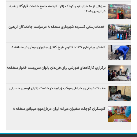
میزبانی از ۱۰ هزار بانو و کودک زائر؛ کارنامه جامع خدمات قرارگاه زینبیه
در اربعین ۱۴۰۵
خدمات‌رسانی گسترده شهرداری منطقه ۸ در مراسم جاماندگان اربعین
کاهش پیام‌های ۱۳۷ با تداوم طرح کنترل جانوران موذی در منطقه ۸
برگزاری کارگاه‌های آموزشی برای فرزندان بانوان سرپرست خانوار منطقه۸
خدمات درمانی و خیاطی موکب زینبیه در خدمت زائران اربعین حسینی
کاوشگران کوچک، سفیران میراث ایران در باغ‌موزه مینیاتور منطقه ۸