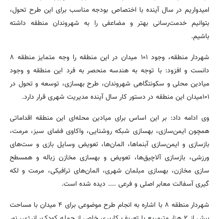
امیدواریم در سال آینده با اختصاص بودجه مناسب برای این طرح تحول،
بتوانیم خدمت‌رسانی بهتر و مضاعفی را به شهروندان منطقه داشته
باشیم.
شهردار منطقه، وجود ۱۰۱ میدان در این منطقه را وجه متمایز منطقه ۸
دانست و افزود: با توجه به هندسه منحصر به فرد این منطقه و وجود
میادین محلی و سکونتگاهی شهروندان، طرح بهسازی، توسعه و تحول در
۱۰۱میدان این منطقه در دستور کار سال آینده مدیریت شهری قرار دارد.
وی ادامه داد: بر این اساس برای میادین محله‌ای این منطقه اقداماتی
همچون ایمن‌سازی، بهسازی شبکه روشنایی، واکاوی فضای سبز، مرمت،
بازسازی و ایمن‌سازی آبنماها، المان‌ها، تعویض وسایل بازی و ست‌های
ورزشی، بازسازی آلاچیق‌ها، تعویض و بهسازی مخازن زباله و همسطح
سازی مخازن، بهسازی ‌مبلمان شهری، المان‌های ترافیکی، مرمت و لکه
گیری آسفالت معابر اصلی و فرعی .... دیده شده است.
شهردار منطقه ۸ با اشاره به انجام طرح موضوعی برای ۴ میدان با مساحت
بیش از ۲ هزار مترمربع با تعریف کاربری خاص از جمله کودک، انرژی، نور