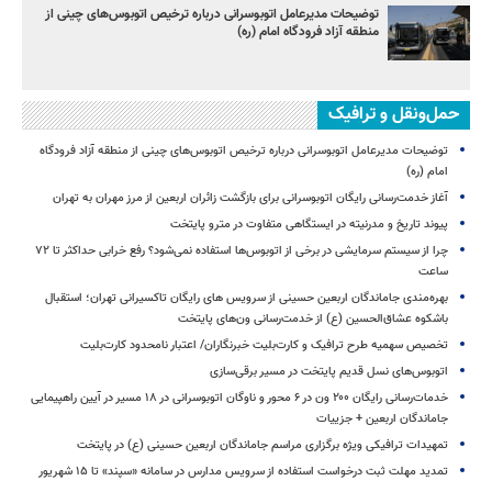
توضیحات مدیرعامل اتوبوسرانی درباره ترخیص اتوبوس‌های چینی از
منطقه آزاد فرودگاه امام (ره)
حمل‌ونقل و ترافیک
توضیحات مدیرعامل اتوبوسرانی درباره ترخیص اتوبوس‌های چینی از منطقه آزاد فرودگاه
امام (ره)
آغاز خدمت‌رسانی رایگان اتوبوسرانی برای بازگشت زائران اربعین از مرز مهران به تهران
پیوند تاریخ و مدرنیته در ایستگاهی متفاوت در مترو پایتخت
چرا از سیستم سرمایشی در برخی از اتوبوس‌ها استفاده نمی‌شود؟ رفع خرابی حداکثر تا ۷۲
ساعت
بهره‌مندی جاماندگان اربعین حسینی از سرویس‌ های رایگان تاکسیرانی تهران؛ استقبال
باشکوه عشاق‌الحسین (ع) از خدمت‌رسانی ون‌های پایتخت
تخصیص سهمیه طرح ترافیک و کارت‌بلیت خبرنگاران/ اعتبار نامحدود کارت‌بلیت
اتوبوس‌های نسل قدیم پایتخت در مسیر برقی‌سازی
خدمات‌رسانی رایگان ۲۰۰ ون در ۶ محور و ناوگان اتوبوسرانی در ۱۸ مسیر در آیین راهپیمایی
جاماندگان اربعین + جزییات
تمهیدات ترافیکی ویژه برگزاری مراسم جاماندگان اربعین حسینی (ع) در پایتخت
تمدید مهلت ثبت درخواست استفاده از سرویس مدارس در سامانه «سپند» تا ۱۵ شهریور