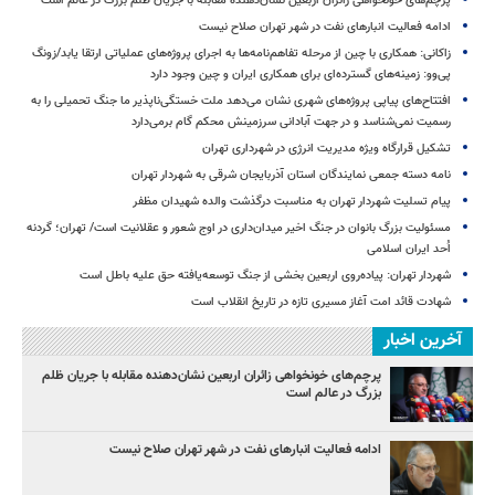
پرچم‌های خونخواهی زائران اربعین نشان‌دهنده مقابله با جریان ظلم بزرگ در عالم است
ادامه فعالیت انبارهای نفت در شهر تهران صلاح نیست
زاکانی: همکاری با چین از مرحله تفاهم‌نامه‌ها به اجرای پروژه‌های عملیاتی ارتقا یابد/زونگ
پی‌وو: زمینه‌های گسترده‌ای برای همکاری ایران و چین وجود دارد
افتتاح‌های پیاپی پروژه‌های شهری نشان می‌دهد ملت خستگی‌ناپذیر ما جنگ تحمیلی را به
رسمیت نمی‌شناسد و در جهت آبادانی سرزمینش محکم گام برمی‌دارد
تشکیل قرارگاه ویژه مدیریت انرژی در شهرداری تهران
نامه دسته جمعی نمایندگان استان آذربایجان شرقی به شهردار تهران
پیام تسلیت شهردار تهران به مناسبت درگذشت والده شهیدان مظفر
مسئولیت بزرگ بانوان در جنگ اخیر میدان‌داری‌ در اوج شعور و عقلانیت است/ تهران؛ گردنه
اُحد ایران اسلامی
شهردار تهران: پیاده‌روی اربعین بخشی از جنگ توسعه‌یافته حق علیه باطل است
شهادت قائد امت آغاز مسیری تازه در تاریخ انقلاب است
آخرین اخبار
پرچم‌های خونخواهی زائران اربعین نشان‌دهنده مقابله با جریان ظلم
بزرگ در عالم است
ادامه فعالیت انبارهای نفت در شهر تهران صلاح نیست