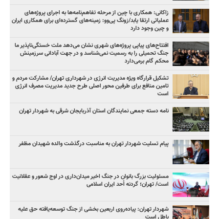
زاکانی: همکاری با چین از مرحله تفاهم‌نامه‌ها به اجرای پروژه‌های
عملیاتی ارتقا یابد/زونگ پی‌وو: زمینه‌های گسترده‌ای برای همکاری ایران
و چین وجود دارد
افتتاح‌های پیاپی پروژه‌های شهری نشان می‌دهد ملت خستگی‌ناپذیر ما
جنگ تحمیلی را به رسمیت نمی‌شناسد و در جهت آبادانی سرزمینش
محکم گام برمی‌دارد
تشکیل قرارگاه ویژه مدیریت انرژی در شهرداری تهران/ مشارکت مردم و
تامین منافع برای طرفین محور اصلی طرح جدید مدیریت مصرف انرژی
است
نامه دسته جمعی نمایندگان استان آذربایجان شرقی به شهردار تهران
پیام تسلیت شهردار تهران به مناسبت درگذشت والده شهیدان مظفر
مسئولیت بزرگ بانوان در جنگ اخیر میدان‌داری‌ در اوج شعور و عقلانیت
است/ تهران؛ گردنه اُحد ایران اسلامی
شهردار تهران: پیاده‌روی اربعین بخشی از جنگ توسعه‌یافته حق علیه
باطل است