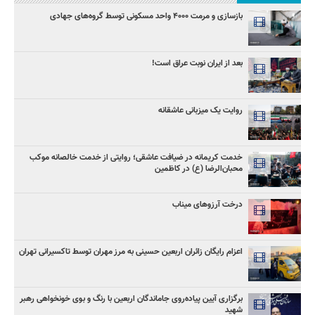
بازسازی و مرمت ۴۰۰۰ واحد مسکونی توسط گروه‌های جهادی
بعد از ایران نوبت عراق است!
روایت یک میزبانی عاشقانه
خدمت کریمانه در ضیافت عاشقی؛ روایتی از خدمت خالصانه موکب
محبان‌الرضا (ع) در کاظمین
درخت آرزوهای میناب
اعزام رایگان زائران اربعین حسینی به مرز مهران توسط تاکسیرانی تهران
برگزاری آیین پیاده‌روی جاماندگان اربعین با رنگ و بوی خونخواهی رهبر
شهید