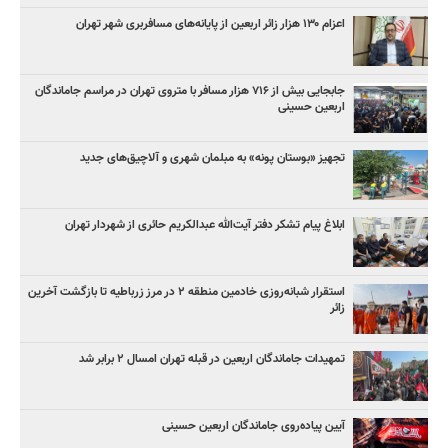
اعزام ۱۳۰ هزار زائر اربعین از پایانه‌های مسافربری شهر تهران
جابجایی بیش از ۷۱۶ هزار مسافر با متروی تهران در مراسم جاماندگان
اربعین حسینی
تجهیز «بوستان پونه» به مبلمان شهری و آلاچیق‌های جدید
ابلاغ پیام تشکر دفتر آیت‌الله عبدالکریم حائری از شهردار تهران
استقرار شبانه‌روزی خادمین منطقه ۲ در مرز زرباطیه تا بازگشت آخرین
زائر
تمهیدات جاماندگان اربعین در قبله تهران امسال ۲ برابر شد
آیین پیاده‌روی جاماندگان اربعین حسینی