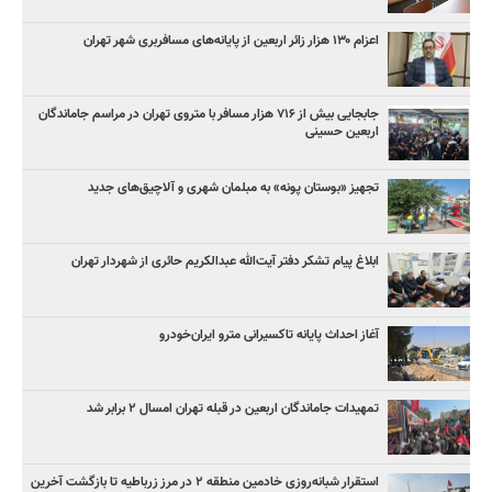
اعزام ۱۳۰ هزار زائر اربعین از پایانه‌های مسافربری شهر تهران
جابجایی بیش از ۷۱۶ هزار مسافر با متروی تهران در مراسم جاماندگان
اربعین حسینی
تجهیز «بوستان پونه» به مبلمان شهری و آلاچیق‌های جدید
ابلاغ پیام تشکر دفتر آیت‌الله عبدالکریم حائری از شهردار تهران
آغاز احداث پایانه تاکسیرانی مترو ایران‌خودرو
تمهیدات جاماندگان اربعین در قبله تهران امسال ۲ برابر شد
استقرار شبانه‌روزی خادمین منطقه ۲ در مرز زرباطیه تا بازگشت آخرین