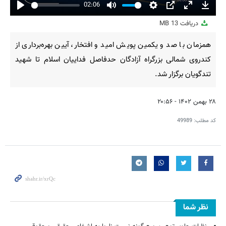
02:06
Play
Mute
Settings
PIP
Enter
Downl
دریافت
13 MB
fullscreen
همزمان با صد و یکمین پویش امید و افتخار، آیین بهره‌برداری از
کندروی شمالی بزرگراه آزادگان حدفاصل فداییان اسلام تا شهید
تندگویان برگزار شد.
۲۸ بهمن ۱۴۰۲ - ۲۰:۵۶
کد مطلب:
49989
نظر شما