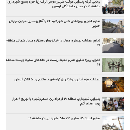
برپایی غرفه پذیرایی موکب علی‌بن‌موسی‌الرضا(ع) حوزه بسیج شهرداری
منطقه ۱۹ در مسیر جاماندگان اربعین
تداوم اجرای پروژه‌های «من شهردارم ۴» با آغاز بهسازی خیابان نیایش
جنوبی
تداوم عملیات بهسازی معابر در خیابان‌های میثاق و میعاد شمالی منطقه
۱۹
اجرای پروژه تلفیق هنر و محیط زیست در خانه‌های محیط زیست منطقه
۱۹
عملیات ویژه آبیاری درختان بزرگراه شهید هاشمی با ۵ تانکر آبرسان
پذیرایی شهرداری منطقه ۱۹ از عزاداران «محرم‌شهر» با توزیع ۹ هزار
پرس غذای گرم
صدور اسناد کاداستری ۷۳ ملک شهرداری در منطقه ۱۹