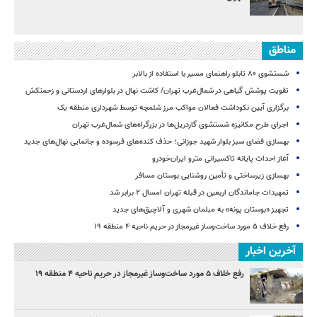
مناطق
شستشوی ۸۰ تابلو راهنمای مسیر با استفاده از بالابر
تقویت پوشش گیاهی در شمال‌غرب تهران/ کاشت نهال در بلوارهای اردستانی و زحمتکش
برگزاری آیین نکوداشت فعالان مواکب مرز شلمچه توسط شهرداری منطقه یک
اجرای طرح مکانیزه شستشوی گاردریل‌ها در بزرگراه‌های شمال‌غرب تهران
بهسازی فضای سبز بلوار شهید جوزانی؛ حذف کنده‌های فرسوده و جانمایی نهال‌های جدید
آغاز احداث پایانه تاکسیرانی مترو ایران‌خودرو
بهسازی زیرساختی و تأمین روشنایی بوستان مسافر
تمهیدات جاماندگان اربعین در قبله تهران امسال ۲ برابر شد
تجهیز «بوستان پونه» به مبلمان شهری و آلاچیق‌های جدید
رفع خلاف ۵ مورد ساخت‌وساز غیرمجاز در حریم ناحیه ۴ منطقه ۱۹
آخرین اخبار
رفع خلاف ۵ مورد ساخت‌وساز غیرمجاز در حریم ناحیه ۴ منطقه ۱۹