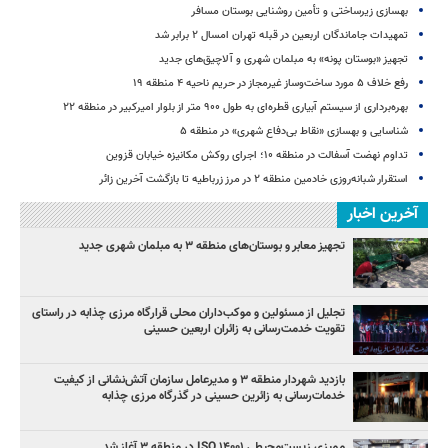
بهسازی زیرساختی و تأمین روشنایی بوستان مسافر
تمهیدات جاماندگان اربعین در قبله تهران امسال ۲ برابر شد
تجهیز «بوستان پونه» به مبلمان شهری و آلاچیق‌های جدید
رفع خلاف ۵ مورد ساخت‌وساز غیرمجاز در حریم ناحیه ۴ منطقه ۱۹
بهره‌برداری از سیستم آبیاری قطره‌ای به طول ۹۰۰ متر از بلوار امیرکبیر در منطقه ۲۲
شناسایی و بهسازی «نقاط بی‌دفاع شهری» در منطقه ۵
تداوم نهضت آسفالت در منطقه ۱۰؛ اجرای روکش مکانیزه خیابان قزوین
استقرار شبانه‌روزی خادمین منطقه ۲ در مرز زرباطیه تا بازگشت آخرین زائر
آخرین اخبار
تجهیز معابر و بوستان‌های منطقه ۳ به مبلمان شهری جدید
تجلیل از مسئولین و موکب‌داران محلی قرارگاه مرزی چذابه در راستای
تقویت خدمت‌رسانی به زائران اربعین حسینی
‌بازدید شهردار منطقه ۳ و مدیرعامل سازمان آتش‌نشانی از کیفیت
خدمات‌رسانی به زائرین حسینی در گذرگاه مرزی چذابه
ممیزی زیست‌محیطی ISO ۱۴۰۰۱ در منطقه ۳ آغاز شد