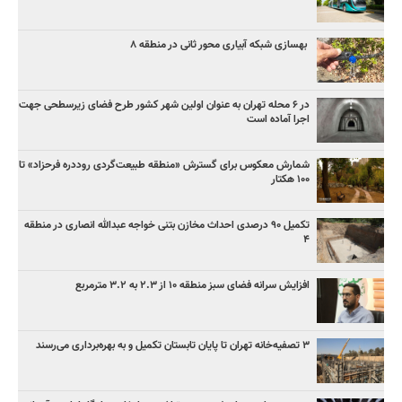
بهسازی شبکه آبیاری محور ثانی در منطقه ۸
در ۶ محله تهران به عنوان اولین شهر کشور طرح فضای زیرسطحی جهت
اجرا آماده است
شمارش معکوس برای گسترش «منطقه طبیعت‌گردی روددره فرحزاد» تا
۱۰۰ هکتار
تکمیل ۹۰ درصدی احداث مخازن بتنی خواجه عبدالله انصاری در منطقه
۴
افزایش سرانه فضای سبز منطقه ۱۰ از ۲.۳ به ۳.۲ مترمربع
۳ ﺗﺼﻔﻴﻪ‌ﺧﺎﻧﻪ‌ تهران تا پایان تابستان تکمیل و به بهره‌برداری می‌رسند