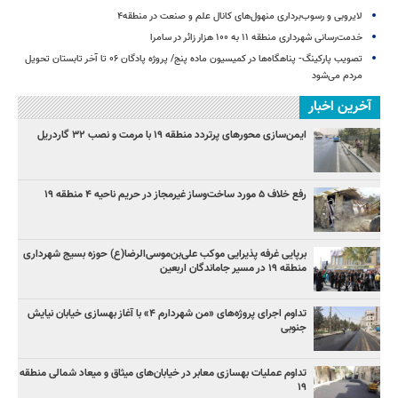
لایروبی و رسوب‌برداری منهول‌های کانال علم و صنعت در منطقه۴
خدمت‌رسانی شهرداری منطقه ۱۱ به ۱۰۰ هزار زائر در سامرا
تصویب پارکینگ- پناهگاه‌ها در کمیسیون ماده پنج/ پروژه پادگان ۰۶ تا آخر تابستان تحویل
مردم می‌شود
آخرین اخبار
ایمن‌سازی محورهای پرتردد منطقه ۱۹ با مرمت و نصب ۳۲ گاردریل
رفع خلاف ۵ مورد ساخت‌وساز غیرمجاز در حریم ناحیه ۴ منطقه ۱۹
برپایی غرفه پذیرایی موکب علی‌بن‌موسی‌الرضا(ع) حوزه بسیج شهرداری
منطقه ۱۹ در مسیر جاماندگان اربعین
تداوم اجرای پروژه‌های «من شهردارم ۴» با آغاز بهسازی خیابان نیایش
جنوبی
تداوم عملیات بهسازی معابر در خیابان‌های میثاق و میعاد شمالی منطقه
۱۹