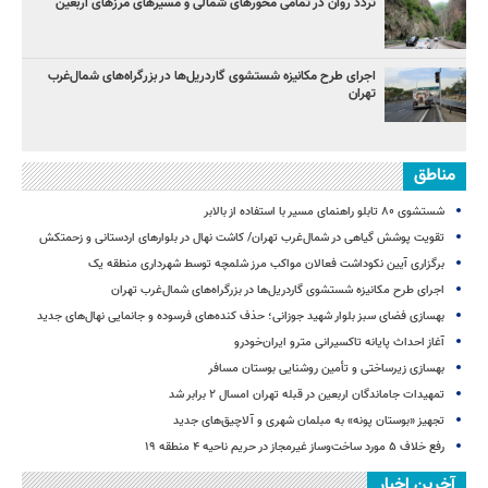
تردد روان در تمامی محورهای شمالی و مسیرهای مرزهای اربعین
اجرای طرح مکانیزه شستشوی گاردریل‌ها در بزرگراه‌های شمال‌غرب
تهران
مناطق
شستشوی ۸۰ تابلو راهنمای مسیر با استفاده از بالابر
تقویت پوشش گیاهی در شمال‌غرب تهران/ کاشت نهال در بلوارهای اردستانی و زحمتکش
برگزاری آیین نکوداشت فعالان مواکب مرز شلمچه توسط شهرداری منطقه یک
اجرای طرح مکانیزه شستشوی گاردریل‌ها در بزرگراه‌های شمال‌غرب تهران
بهسازی فضای سبز بلوار شهید جوزانی؛ حذف کنده‌های فرسوده و جانمایی نهال‌های جدید
آغاز احداث پایانه تاکسیرانی مترو ایران‌خودرو
بهسازی زیرساختی و تأمین روشنایی بوستان مسافر
تمهیدات جاماندگان اربعین در قبله تهران امسال ۲ برابر شد
تجهیز «بوستان پونه» به مبلمان شهری و آلاچیق‌های جدید
رفع خلاف ۵ مورد ساخت‌وساز غیرمجاز در حریم ناحیه ۴ منطقه ۱۹
آخرین اخبار