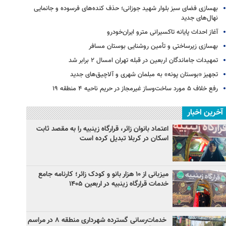
بهسازی فضای سبز بلوار شهید جوزانی؛ حذف کنده‌های فرسوده و جانمایی
نهال‌های جدید
آغاز احداث پایانه تاکسیرانی مترو ایران‌خودرو
بهسازی زیرساختی و تأمین روشنایی بوستان مسافر
تمهیدات جاماندگان اربعین در قبله تهران امسال ۲ برابر شد
تجهیز «بوستان پونه» به مبلمان شهری و آلاچیق‌های جدید
رفع خلاف ۵ مورد ساخت‌وساز غیرمجاز در حریم ناحیه ۴ منطقه ۱۹
آخرین اخبار
اعتماد بانوان زائر، قرارگاه زینبیه را به مقصد ثابت
اسکان در کربلا تبدیل کرده است
میزبانی از ۱۰ هزار بانو و کودک زائر؛ کارنامه جامع
خدمات قرارگاه زینبیه در اربعین ۱۴۰۵
خدمات‌رسانی گسترده شهرداری منطقه ۸ در مراسم