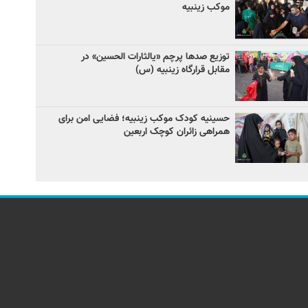
موکب زینبیه
توزیع صدها پرچم «یالثارات الحسین» در
مقابل قرارگاه زینبیه (س)
حسینیه کودک موکب زینبیه؛ فضایی امن برای
همراهی زائران کوچک اربعین