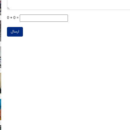
0 + 0 =
ارسال