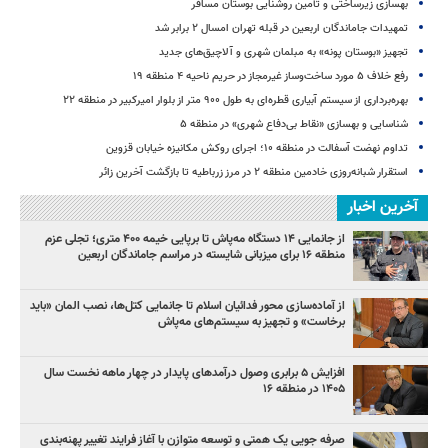
بهسازی زیرساختی و تأمین روشنایی بوستان مسافر
تمهیدات جاماندگان اربعین در قبله تهران امسال ۲ برابر شد
تجهیز «بوستان پونه» به مبلمان شهری و آلاچیق‌های جدید
رفع خلاف ۵ مورد ساخت‌وساز غیرمجاز در حریم ناحیه ۴ منطقه ۱۹
بهره‌برداری از سیستم آبیاری قطره‌ای به طول ۹۰۰ متر از بلوار امیرکبیر در منطقه ۲۲
شناسایی و بهسازی «نقاط بی‌دفاع شهری» در منطقه ۵
تداوم نهضت آسفالت در منطقه ۱۰؛ اجرای روکش مکانیزه خیابان قزوین
استقرار شبانه‌روزی خادمین منطقه ۲ در مرز زرباطیه تا بازگشت آخرین زائر
آخرین اخبار
از جانمایی ۱۴ دستگاه مه‌پاش تا برپایی خیمه ۴۰۰ متری؛ تجلی عزم
منطقه ۱۶ برای میزبانی شایسته در مراسم جاماندگان اربعین
از آماده‌سازی محور فدائیان اسلام تا جانمایی کتل‌ها، نصب المان «باید
برخاست» و تجهیز به سیستم‌های مه‌پاش
افزایش ۵ برابری وصول درآمدهای پایدار در چهار ماهه نخست سال
۱۴۰۵ در منطقه ۱۶
صرفه جویی یک همتی و توسعه متوازن با آغاز فرایند تغییر پهنه‌بندی