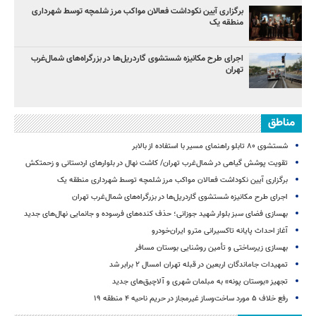
برگزاری آیین نکوداشت فعالان مواکب مرز شلمچه توسط شهرداری
منطقه یک
اجرای طرح مکانیزه شستشوی گاردریل‌ها در بزرگراه‌های شمال‌غرب
تهران
مناطق
شستشوی ۸۰ تابلو راهنمای مسیر با استفاده از بالابر
تقویت پوشش گیاهی در شمال‌غرب تهران/ کاشت نهال در بلوارهای اردستانی و زحمتکش
برگزاری آیین نکوداشت فعالان مواکب مرز شلمچه توسط شهرداری منطقه یک
اجرای طرح مکانیزه شستشوی گاردریل‌ها در بزرگراه‌های شمال‌غرب تهران
بهسازی فضای سبز بلوار شهید جوزانی؛ حذف کنده‌های فرسوده و جانمایی نهال‌های جدید
آغاز احداث پایانه تاکسیرانی مترو ایران‌خودرو
بهسازی زیرساختی و تأمین روشنایی بوستان مسافر
تمهیدات جاماندگان اربعین در قبله تهران امسال ۲ برابر شد
تجهیز «بوستان پونه» به مبلمان شهری و آلاچیق‌های جدید
رفع خلاف ۵ مورد ساخت‌وساز غیرمجاز در حریم ناحیه ۴ منطقه ۱۹