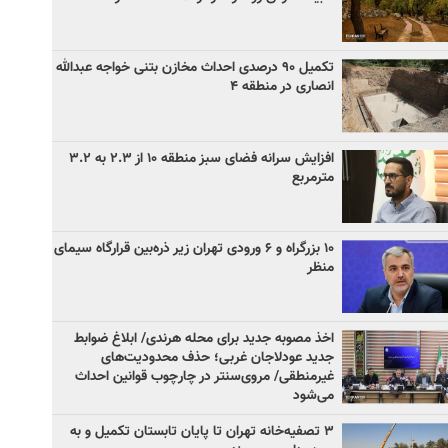
تکمیل ۹۰ درصدی احداث مخازن بتنی خواجه عبدالله
انصاری در منطقه ۴
افزایش سرانه فضای سبز منطقه ۱۰ از ۲.۳ به ۳.۲
مترمربع
۱۰ بزرگراه و ۶ ورودی تهران زیر ذره‌بین قرارگاه سیمای
منظر
اخذ مصوبه جدید برای محله هرندی/ ابلاغ ضوابط
جدید عودلاجان غربی؛ حذف محدودیت‌های
غیرمنطقی/ مروی‌سنتر در چارچوب قوانین احداث
می‌شود
۳ ﺗﺼﻔﻴﻪ‌ﺧﺎﻧﻪ‌ تهران تا پایان تابستان تکمیل و به