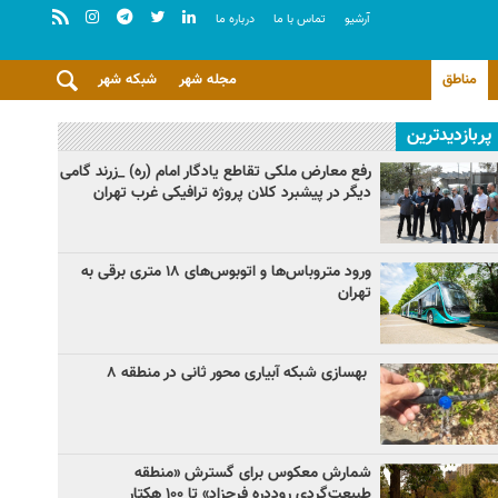
آرشيو
تماس با ما
درباره ما
مناطق
مجله شهر
شبکه شهر
پربازدیدترین
رفع معارض ملکی تقاطع یادگار امام (ره) _زرند گامی
دیگر در پیشبرد کلان پروژه‌ ترافیکی غرب تهران
ورود متروباس‌ها و اتوبوس‌های ۱۸ متری برقی به
تهران
بهسازی شبکه آبیاری محور ثانی در منطقه ۸
شمارش معکوس برای گسترش «منطقه
طبیعت‌گردی روددره فرحزاد» تا ۱۰۰ هکتار