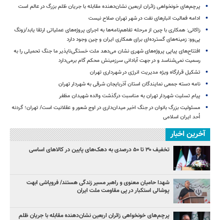
پرچم‌های خونخواهی زائران اربعین نشان‌دهنده مقابله با جریان ظلم بزرگ در عالم است
ادامه فعالیت انبارهای نفت در شهر تهران صلاح نیست
زاکانی: همکاری با چین از مرحله تفاهم‌نامه‌ها به اجرای پروژه‌های عملیاتی ارتقا یابد/زونگ
پی‌وو: زمینه‌های گسترده‌ای برای همکاری ایران و چین وجود دارد
افتتاح‌های پیاپی پروژه‌های شهری نشان می‌دهد ملت خستگی‌ناپذیر ما جنگ تحمیلی را به
رسمیت نمی‌شناسد و در جهت آبادانی سرزمینش محکم گام برمی‌دارد
تشکیل قرارگاه ویژه مدیریت انرژی در شهرداری تهران
نامه دسته جمعی نمایندگان استان آذربایجان شرقی به شهردار تهران
پیام تسلیت شهردار تهران به مناسبت درگذشت والده شهیدان مظفر
مسئولیت بزرگ بانوان در جنگ اخیر میدان‌داری‌ در اوج شعور و عقلانیت است/ تهران؛ گردنه
اُحد ایران اسلامی
آخرین اخبار
تخفیف ۳۰ تا ۵۰ درصدی به دهک‌های پایین در کالاهای اساسی
شهدا حامیان معنوی و راهبر مسیر زندگی هستند/ فروپاشی ابهت
پوشالی استکبار در پی مقاومت ملت ایران
پرچم‌های خونخواهی زائران اربعین نشان‌دهنده مقابله با جریان ظلم