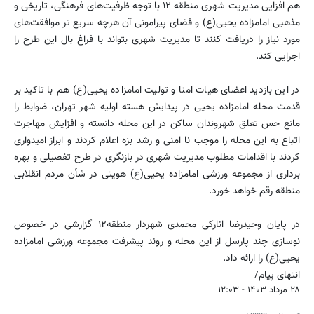
هم افزایی مدیریت شهری منطقه ۱۲ با توجه ظرفیت‌های فرهنگی، تاریخی و
مذهبی امامزاده یحیی(ع) و فضای پیرامونی آن هرچه سریع تر موافقت‌های
مورد نیاز را دریافت کنند تا مدیریت شهری بتواند با فراغ بال این طرح را
اجرایی کند.
در این بازدید اعضای هیات امنا و تولیت امامزاده یحیی(ع) هم با تاکید بر
قدمت محله امامزاده یحیی در پیدایش هسته اولیه شهر تهران، ضوابط را
مانع حس تعلق شهروندان ساکن در این محله دانسته و افزایش مهاجرت
اتباع به این محله را موجب نا امنی و رشد بزه اعلام کردند و ابراز امیدواری
کردند با اقدامات مطلوب مدیریت شهری در بازنگری در طرح تفصیلی و بهره
برداری از مجموعه ورزشی امامزاده یحیی(ع) هویتی در شأن مردم انقلابی
منطقه رقم خواهد خورد.
در پایان وحیدرضا انارکی محمدی شهردار منطقه۱۲ گزارشی در خصوص
نوسازی چند پارسل از این محله و روند پیشرفت مجموعه ورزشی امامزاده
یحیی(ع) را ارائه داد.
انتهای پیام/
۲۸ مرداد ۱۴۰۳ - ۱۲:۰۳