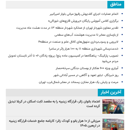
مناطق
اتمام عملیات اجرای کف‌پوش رفیوژ میانی بلوار امیرکبیر
برگزاری کلاس آموزشی رایگان «پرورش قارچ‌های خوراکی»
تقدیر معاون شهردار تهران از عملکرد شهردار منطقه ۱۳ در مدت هشت ماه مدیریت
از بازسازی معابر تا مدیریت هوشمند آب‌های سطحی
لایروبی و رسوب‌برداری منهول‌های کانال علم و صنعت در منطقه۴
خدمت‌رسانی شهرداری منطقه ۱۱ به ۱۰۰ هزار زائر در سامرا
تصویب پارکینگ- پناهگاه‌ها در کمیسیون ماده پنج/ پروژه پادگان ۰۶ تا آخر تابستان تحویل
مردم می‌شود
آبیاری ویژه ۶۰۰ هکتار از بوستان جنگلی سرخه‌حصار
روز خبرنگار، تبلور تعهد و آگاهی در مسیر آبادانی شهر
مرمت و پایش یک هزار مخازن پسماند در معابر شمال‌غرب تهران
آخرین اخبار
اعتماد بانوان زائر، قرارگاه زینبیه را به مقصد ثابت اسکان در کربلا تبدیل
کرده است
میزبانی از ۱۰ هزار بانو و کودک زائر؛ کارنامه جامع خدمات قرارگاه زینبیه
در اربعین ۱۴۰۵