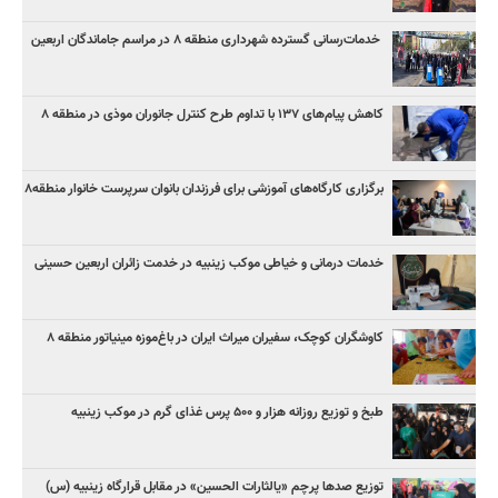
خدمات‌رسانی گسترده شهرداری منطقه ۸ در مراسم جاماندگان اربعین
کاهش پیام‌های ۱۳۷ با تداوم طرح کنترل جانوران موذی در منطقه ۸
برگزاری کارگاه‌های آموزشی برای فرزندان بانوان سرپرست خانوار منطقه۸
خدمات درمانی و خیاطی موکب زینبیه در خدمت زائران اربعین حسینی
کاوشگران کوچک، سفیران میراث ایران در باغ‌موزه مینیاتور منطقه ۸
طبخ و توزیع روزانه هزار و ۵۰۰ پرس غذای گرم در موکب زینبیه
توزیع صدها پرچم «یالثارات الحسین» در مقابل قرارگاه زینبیه (س)