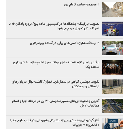
از مجموعه ساصد تا بام ری
تصویب پارکینگ- پناهگاه‌ها در کمیسیون ماده پنج/ پروژه پادگان ۰۶ تا
آخر تابستان تحویل مردم می‌شود
۲ ایستگاه شارژ تاکسی‌های برقی در آستانه بهره‌برداری
برگزاری آیین نکوداشت فعالان مواکب مرز شلمچه توسط شهرداری
منطقه یک
تقویت پوشش گیاهی در شمال‌غرب تهران/ کاشت نهال در بلوارهای
اردستانی و زحمتکش
آخرین وضعیت پل‌های مسیر تندرستی؛ ۳ پل در مرحله اجرا و اتمام
مطالعات ۲ پل
آغاز گودبرداری نخستین پروژه مشارکتی شهرداری در قالب طرح جدید
«خانه‌ریز» + جزییات