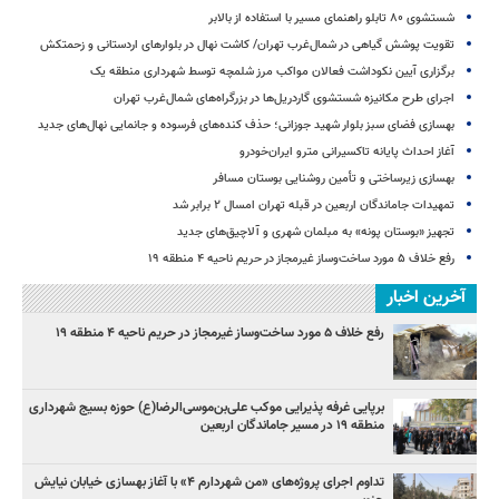
شستشوی ۸۰ تابلو راهنمای مسیر با استفاده از بالابر
تقویت پوشش گیاهی در شمال‌غرب تهران/ کاشت نهال در بلوارهای اردستانی و زحمتکش
برگزاری آیین نکوداشت فعالان مواکب مرز شلمچه توسط شهرداری منطقه یک
اجرای طرح مکانیزه شستشوی گاردریل‌ها در بزرگراه‌های شمال‌غرب تهران
بهسازی فضای سبز بلوار شهید جوزانی؛ حذف کنده‌های فرسوده و جانمایی نهال‌های جدید
آغاز احداث پایانه تاکسیرانی مترو ایران‌خودرو
بهسازی زیرساختی و تأمین روشنایی بوستان مسافر
تمهیدات جاماندگان اربعین در قبله تهران امسال ۲ برابر شد
تجهیز «بوستان پونه» به مبلمان شهری و آلاچیق‌های جدید
رفع خلاف ۵ مورد ساخت‌وساز غیرمجاز در حریم ناحیه ۴ منطقه ۱۹
آخرین اخبار
رفع خلاف ۵ مورد ساخت‌وساز غیرمجاز در حریم ناحیه ۴ منطقه ۱۹
برپایی غرفه پذیرایی موکب علی‌بن‌موسی‌الرضا(ع) حوزه بسیج شهرداری
منطقه ۱۹ در مسیر جاماندگان اربعین
تداوم اجرای پروژه‌های «من شهردارم ۴» با آغاز بهسازی خیابان نیایش