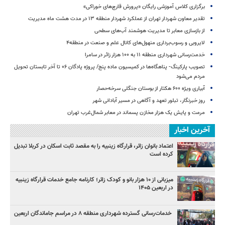
برگزاری کلاس آموزشی رایگان «پرورش قارچ‌های خوراکی»
تقدیر معاون شهردار تهران از عملکرد شهردار منطقه ۱۳ در مدت هشت ماه مدیریت
از بازسازی معابر تا مدیریت هوشمند آب‌های سطحی
لایروبی و رسوب‌برداری منهول‌های کانال علم و صنعت در منطقه۴
خدمت‌رسانی شهرداری منطقه ۱۱ به ۱۰۰ هزار زائر در سامرا
تصویب پارکینگ- پناهگاه‌ها در کمیسیون ماده پنج/ پروژه پادگان ۰۶ تا آخر تابستان تحویل
مردم می‌شود
آبیاری ویژه ۶۰۰ هکتار از بوستان جنگلی سرخه‌حصار
روز خبرنگار، تبلور تعهد و آگاهی در مسیر آبادانی شهر
مرمت و پایش یک هزار مخازن پسماند در معابر شمال‌غرب تهران
آخرین اخبار
اعتماد بانوان زائر، قرارگاه زینبیه را به مقصد ثابت اسکان در کربلا تبدیل
کرده است
میزبانی از ۱۰ هزار بانو و کودک زائر؛ کارنامه جامع خدمات قرارگاه زینبیه
در اربعین ۱۴۰۵
خدمات‌رسانی گسترده شهرداری منطقه ۸ در مراسم جاماندگان اربعین