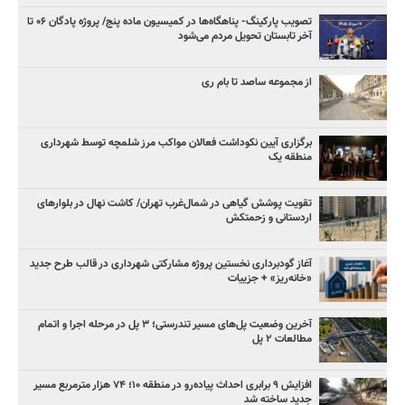
تصویب پارکینگ- پناهگاه‌ها در کمیسیون ماده پنج/ پروژه پادگان ۰۶ تا
آخر تابستان تحویل مردم می‌شود
از مجموعه ساصد تا بام ری
برگزاری آیین نکوداشت فعالان مواکب مرز شلمچه توسط شهرداری
منطقه یک
تقویت پوشش گیاهی در شمال‌غرب تهران/ کاشت نهال در بلوارهای
اردستانی و زحمتکش
آغاز گودبرداری نخستین پروژه مشارکتی شهرداری در قالب طرح جدید
«خانه‌ریز» + جزییات
آخرین وضعیت پل‌های مسیر تندرستی؛ ۳ پل در مرحله اجرا و اتمام
مطالعات ۲ پل
افزایش ۹ برابری احداث پیاده‌رو در منطقه ۱۰؛ ۷۴ هزار مترمربع مسیر
جدید ساخته شد