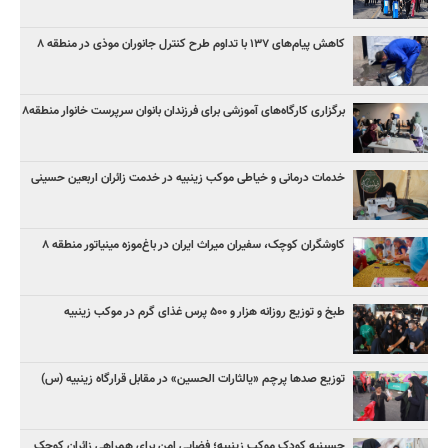
کاهش پیام‌های ۱۳۷ با تداوم طرح کنترل جانوران موذی در منطقه ۸
برگزاری کارگاه‌های آموزشی برای فرزندان بانوان سرپرست خانوار منطقه۸
خدمات درمانی و خیاطی موکب زینبیه در خدمت زائران اربعین حسینی
کاوشگران کوچک، سفیران میراث ایران در باغ‌موزه مینیاتور منطقه ۸
طبخ و توزیع روزانه هزار و ۵۰۰ پرس غذای گرم در موکب زینبیه
توزیع صدها پرچم «یالثارات الحسین» در مقابل قرارگاه زینبیه (س)
حسینیه کودک موکب زینبیه؛ فضایی امن برای همراهی زائران کوچک