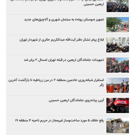
اربعین حسینی
تجهیز «بوستان پونه» به مبلمان شهری و آلاچیق‌های جدید
ابلاغ پیام تشکر دفتر آیت‌الله عبدالکریم حائری از شهردار تهران
تمهیدات جاماندگان اربعین در قبله تهران امسال ۲ برابر شد
استقرار شبانه‌روزی خادمین منطقه ۲ در مرز زرباطیه تا بازگشت آخرین
زائر
آیین پیاده‌روی جاماندگان اربعین حسینی
رفع خلاف ۵ مورد ساخت‌وساز غیرمجاز در حریم ناحیه ۴ منطقه ۱۹