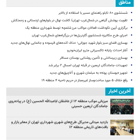
مناطق
شستشوی ۸۰ تابلو راهنمای مسیر با استفاده از بالابر
تقویت پوشش گیاهی در شمال‌غرب تهران/ کاشت نهال در بلوارهای اردستانی و زحمتکش
برگزاری آیین نکوداشت فعالان مواکب مرز شلمچه توسط شهرداری منطقه یک
اجرای طرح مکانیزه شستشوی گاردریل‌ها در بزرگراه‌های شمال‌غرب تهران
بهسازی فضای سبز بلوار شهید جوزانی؛ حذف کنده‌های فرسوده و جانمایی نهال‌های جدید
آغاز احداث پایانه تاکسیرانی مترو ایران‌خودرو
بهسازی زیرساختی و تأمین روشنایی بوستان مسافر
تمهیدات جاماندگان اربعین در قبله تهران امسال ۲ برابر شد
تجهیز «بوستان پونه» به مبلمان شهری و آلاچیق‌های جدید
رفع خلاف ۵ مورد ساخت‌وساز غیرمجاز در حریم ناحیه ۴ منطقه ۱۹
آخرین اخبار
میزبانی موکب منطقه ۱۲ از عاشقان اباعبدالله الحسین (ع) در پیاده‌روی
جاماندگان اربعین حسینی
بازدید میدانی مدیرکل طرح‌های شهری شهرداری تهران از معابر بازار و
بافت‌های تاریخی منطقه ۱۲