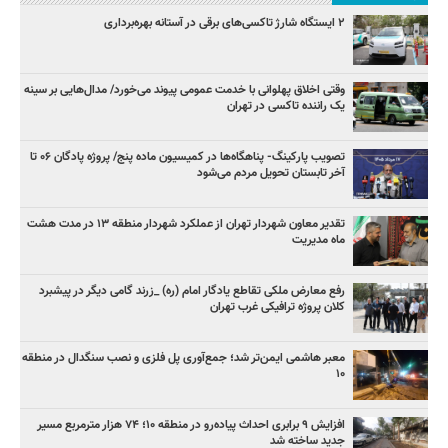
۲ ایستگاه شارژ تاکسی‌های برقی در آستانه بهره‌برداری
وقتی اخلاق پهلوانی با خدمت عمومی پیوند می‌خورد/ مدال‌هایی بر سینه
یک راننده تاکسی در تهران
تصویب پارکینگ- پناهگاه‌ها در کمیسیون ماده پنج/ پروژه پادگان ۰۶ تا
آخر تابستان تحویل مردم می‌شود
تقدیر معاون شهردار تهران از عملکرد شهردار منطقه ۱۳ در مدت هشت
ماه مدیریت
رفع معارض ملکی تقاطع یادگار امام (ره) _زرند گامی دیگر در پیشبرد
کلان پروژه‌ ترافیکی غرب تهران
معبر هاشمی ایمن‌تر شد؛ جمع‌آوری پل فلزی و نصب سنگدال در منطقه
۱۰
افزایش ۹ برابری احداث پیاده‌رو در منطقه ۱۰؛ ۷۴ هزار مترمربع مسیر
جدید ساخته شد