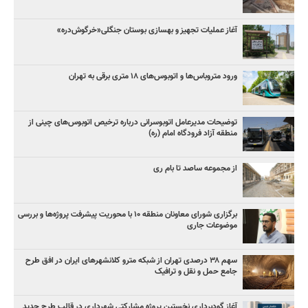
آغاز عملیات تجهیز و بهسازی بوستان جنگلی«خرگوش‌دره»
ورود متروباس‌ها و اتوبوس‌های ۱۸ متری برقی به تهران
توضیحات مدیرعامل اتوبوسرانی درباره ترخیص اتوبوس‌های چینی از
منطقه آزاد فرودگاه امام (ره)
از مجموعه ساصد تا بام ری
برگزاری شورای معاونان منطقه ۱۰ با محوریت پیشرفت پروژه‌ها و بررسی
موضوعات جاری
سهم ۳۸ درصدی تهران از شبکه مترو کلانشهرهای ایران در افق طرح
جامع حمل و نقل و ترافیک
آغاز گودبرداری نخستین پروژه مشارکتی شهرداری در قالب طرح جدید