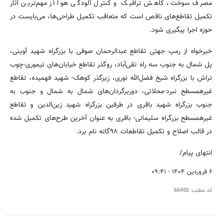
مصرف سوخت، کاهش ترافیک و کنترل آلودگی هوا از مهم‌ترین آثار
تکمیل تقاطع‌های ناقص است که متعاقب تکمیل طراحی‌ها، می‌بایست در
حوزه اجرا پیگیری شود.
خیرخواه از رمپ جهتی تقاطع عبدالرحمان صوفی با بزرگراه شهید آوینی،
پل شمال به جنوب سه راه تقی‌آباد، روگذر تقاطع خیابان‌های تیموری-چوب
تراش با بزرگراه شیخ فضل‌الله‌ نوری، زیرگذر کوهک- شهید فهمیده، تقاطع
غیرهمسطح نبرد-محلاتی، دوربرگردان‌های شمال به شمال و جنوب به
جنوب بزرگراه شهید باقری در طرفین بزرگراه شهید زین‌الدین و تقاطع
غیرهمسطح بزرگراه سلیمانی- باقری به عنوان آخرین طرح‌های تکمیل شده
در قالب اصلاح و تکمیل تقاطعات ۹۸گانه نام برد.
انتهای پیام/
۶ فروردین ۱۴۰۴ - ۰۹:۴۱
کد مطلب:
66450