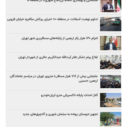
شناسایی و بهسازی «نقاط بی‌دفاع شهری» در منطقه ۵
تداوم نهضت آسفالت در منطقه ۱۰؛ اجرای روکش مکانیزه خیابان قزوین
اعزام ۱۳۰ هزار زائر اربعین از پایانه‌های مسافربری شهر تهران
ابلاغ پیام تشکر دفتر آیت‌الله عبدالکریم حائری از شهردار تهران
جابجایی بیش از ۷۱۶ هزار مسافر با متروی تهران در مراسم جاماندگان
اربعین حسینی
آغاز احداث پایانه تاکسیرانی مترو ایران‌خودرو
تجهیز «بوستان پونه» به مبلمان شهری و آلاچیق‌های جدید