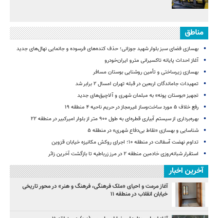
مناطق
بهسازی فضای سبز بلوار شهید جوزانی؛ حذف کنده‌های فرسوده و جانمایی نهال‌های جدید
آغاز احداث پایانه تاکسیرانی مترو ایران‌خودرو
بهسازی زیرساختی و تأمین روشنایی بوستان مسافر
تمهیدات جاماندگان اربعین در قبله تهران امسال ۲ برابر شد
تجهیز «بوستان پونه» به مبلمان شهری و آلاچیق‌های جدید
رفع خلاف ۵ مورد ساخت‌وساز غیرمجاز در حریم ناحیه ۴ منطقه ۱۹
بهره‌برداری از سیستم آبیاری قطره‌ای به طول ۹۰۰ متر از بلوار امیرکبیر در منطقه ۲۲
شناسایی و بهسازی «نقاط بی‌دفاع شهری» در منطقه ۵
تداوم نهضت آسفالت در منطقه ۱۰؛ اجرای روکش مکانیزه خیابان قزوین
استقرار شبانه‌روزی خادمین منطقه ۲ در مرز زرباطیه تا بازگشت آخرین زائر
آخرین اخبار
آغاز مرمت و احیای «ملک فرهنگی، فرهنگ و هنر» در محور تاریخی
خیابان انقلاب در منطقه ۱۱