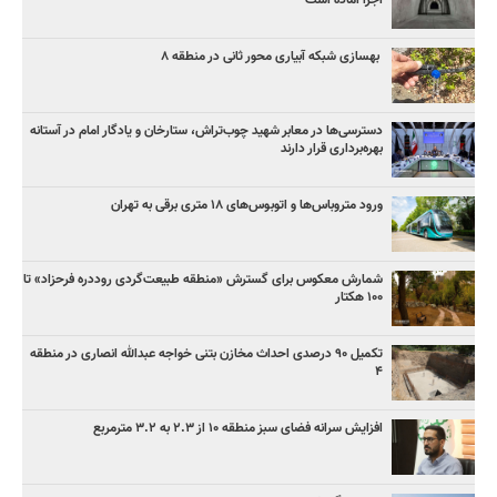
بهسازی شبکه آبیاری محور ثانی در منطقه ۸
دسترسی‌ها در معابر شهید چوب‌تراش، ستارخان و یادگار امام در آستانه
بهره‌برداری قرار دارند
ورود متروباس‌ها و اتوبوس‌های ۱۸ متری برقی به تهران
شمارش معکوس برای گسترش «منطقه طبیعت‌گردی روددره فرحزاد» تا
۱۰۰ هکتار
تکمیل ۹۰ درصدی احداث مخازن بتنی خواجه عبدالله انصاری در منطقه
۴
افزایش سرانه فضای سبز منطقه ۱۰ از ۲.۳ به ۳.۲ مترمربع