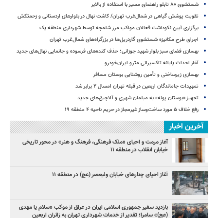
شستشوی ۸۰ تابلو راهنمای مسیر با استفاده از بالابر
تقویت پوشش گیاهی در شمال‌غرب تهران/ کاشت نهال در بلوارهای اردستانی و زحمتکش
برگزاری آیین نکوداشت فعالان مواکب مرز شلمچه توسط شهرداری منطقه یک
اجرای طرح مکانیزه شستشوی گاردریل‌ها در بزرگراه‌های شمال‌غرب تهران
بهسازی فضای سبز بلوار شهید جوزانی؛ حذف کنده‌های فرسوده و جانمایی نهال‌های جدید
آغاز احداث پایانه تاکسیرانی مترو ایران‌خودرو
بهسازی زیرساختی و تأمین روشنایی بوستان مسافر
تمهیدات جاماندگان اربعین در قبله تهران امسال ۲ برابر شد
تجهیز «بوستان پونه» به مبلمان شهری و آلاچیق‌های جدید
رفع خلاف ۵ مورد ساخت‌وساز غیرمجاز در حریم ناحیه ۴ منطقه ۱۹
آخرین اخبار
آغاز مرمت و احیای «ملک فرهنگی، فرهنگ و هنر» در محور تاریخی
خیابان انقلاب در منطقه ۱۱
آغاز احیای چنارهای خیابان ولیعصر (عج) در منطقه ۱۱
بازدید سفیر جمهوری اسلامی ایران در عراق از موکب «سلام یا مهدی
(عج)» سامرا؛ تقدیر از خدمات شهرداری تهران به زائران اربعین